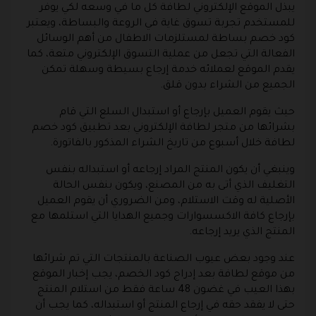
يبذل الموقع الإلكتروني لطافة كل ما في وسعه لكي يوفر
للمستخدم تجربة تسوق غاية في الروعة والبساطة، ويعتبر
كود خصم بساطة لمستلزمات الاطفال من أهم الوسائل
الفعالة التي تجعل من عملية التسوق الإلكتروني متعة، كما
يقدم الموقع لعملائه خدمة إرجاع بسيطة وسهلة تمكن
الجميع من الشراء بدون قلق.
حيث يقوم العميل بإرجاع أو استبدال السلع التي قام
بشرائها من متجر لطافة الإلكتروني بعد تطبيق كود خصم
لطافة خلال أسبوع من تاريخ الشراء المذكور بالفاتورة.
وينبغي أن يكون المنتج المراد إرجاعه أو استبداله بنفس
التغليف الذي أتى به من المصنع، ويكون بنفس الحالة
الأصلية له وقت الاستلام، ومن الضروري أن يقوم العميل
بإرجاع كافة الاكسسوارات وجميع الهدايا التي استلمها مع
المنتج الذي يريد إرجاعه.
عند وجود بعض عيوب الصناعة بالمنتجات التي تم شرائها
من موقع لطافة بعد إدراج كود الخصم، يجب إخبار الموقع
بهذا العيب في غضون 48 ساعة فقط من استلام المنتج
حتى لا يفقد حقه في إرجاع المنتج أو استبداله، كما يجب أن