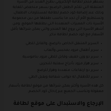
يشتهر متجر لطافة الإلكتروني بطرح العديد من الأسرة
المتنقلة التي تلائم الطفل الرضيع بسعر منخفض للغاية
وذلك عند إضافة كود خصم لطافة لمستلزمات الاطفال،
وتستطيع الأم أن تجد ما يناسب طفلها من بين مجموعة
الأسرة ذات المميزات المتعددة التي يطلقها الموقع، ومن
أشهر الأسرة التي يروج لها المتجر والتي يمكن شرائها بأقل
الأسعار مع كود خصم لطافة نذكر:
السرير المتنقل الخاص بالرضع، والقابل للطي.
سرير أطفال مزود بمحبس وألعاب.
سرير ذو وزن خفيف وقابل للطي مزود بناموسية.
سرير هزاز مزود بأدراج سفلية للتخزين.
سرير ذو ارتفاعات متعددة وهزاز للرضع.
سرير للأطفال له جوانب شفافة ويقبل الطي.
كل هذه الأسرة وأكثر يمكن شرائها من موقع لطافة بأسعار
معقولة وتناسب الجميع عبر إدخال كود الخصم.
الإرجاع والاستبدال على موقع لطافة