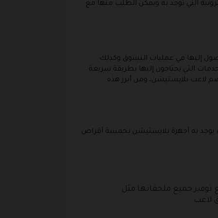
رونية التي توجد به ويمكن الطلب منها مع
صول إليها في عمليات التسوق وكذلك
دمات التي يحتاجون إليها بطريقة سريعة
 لاعب بلايستيشن، ومن أبرز هذه
 على أحدث إصدارات الهواتف المحمولة بأسعار رائعة عند الشراء من خلال كود خصم la3eb، حيث يوجد به أجهزة بلايستيشن بخمسة أقراص
توفير جميع ملحقاتها مثل
 لاعب.