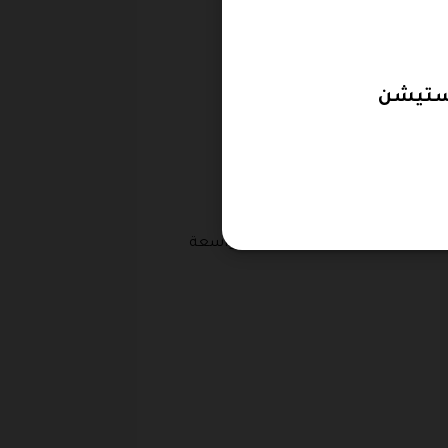
 الزبائن كود الخصم ، حيث يتوفر على المتجر تشكيلة واسعة