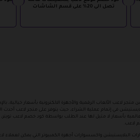
كود خصم la3eb بتخفيضات تصل الى 20%
كود خصم موقع لاعب بنخفيضات هائله
تصل الى 20% على قسم الشاشات
ن متجر لاعب الألعاب الرقمية والأجهزة الالكترونية بأسعار خيالية، ب
ستيشن في إتمام عملية الشراء، حيث يتوفر على متجر لاعب أحدث الأل
لمية بأسعار لا مثيل لها عند الطلب بواسطة كود خصم لاعب تويتر، ك
م لاعب.
ت البلايستيشن واكسسوارات أجهزة الكمبيوتر التي يمكن لعملاء 