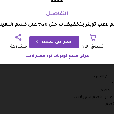
صفقة
أسود.
التفاصيل
 تويتر بتخفيضات حتى 20% على قسم البلايستيشن
ب.
وفر بعدة ألوان.
أحصل علي الصفقة
تسوق الآن
مشاركة
عرض جميع كوبونات كود خصم لاعب
خصم رائع على جميع اكسسوارات أجهزة بلايستيشن 5 التي توجد في متجر لاعب عند استخدام
للون الاسود.
.
 الخصم .
مع كود خصم متجر لاعب.
خصم .