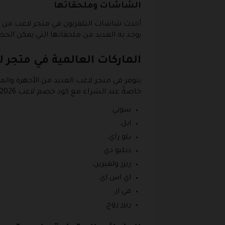
الشاشات وملحقاتها
أحدث شاشات التلفزيون في متجر لاعب من اش
يوجد به العديد من ملحقاتها التي يمكن ا
الماركات العالمية في متجر
يتوفر في متجر لاعب العديد من الأجهزة والم
خاصةً عند الشراء مع كود خصم لاعب 2026، ومن أبرز الماركات المتوفرة في متجر لاعب:
سوني.
ابل.
بلو راي.
دبليو دي.
ريزر ولفيرين.
اي اس اي.
في ار.
ريزر روج.