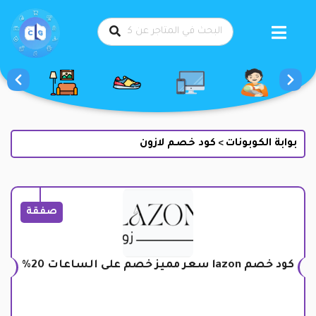
طي
حتوى
بوابة الكوبونات
كود خصم لازون
>
صفقة
كود خصم lazon سعر مميز خصم على الساعات 20%