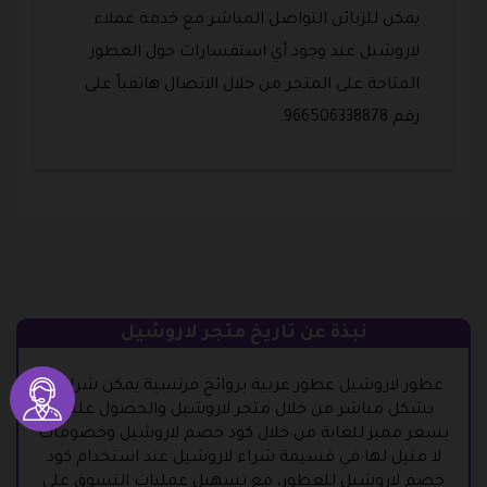
يمكن للزبائن التواصل المباشر مع خدمة عملاء
لاروشيل عند وجود أي استفسارات حول العطور
المتاحة على المتجر من خلال الاتصال هاتفياً على
رقم 966506338878.
نبذة عن تاريخ متجر لاروشيل
عطور لاروشيل عطور عربية بروائح فرنسية يمكن شراؤها
بشكل مباشر من خلال متجر لاروشيل والحصول عليها
بسعر مميز للغاية من خلال كود خصم لاروشيل وخصومات
لا مثيل لها في قسيمة شراء لاروشيل عند استخدام كود
خصم لاروشيل للعطور، مع تسهيل عمليات التسوق على