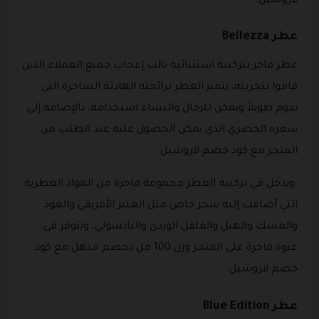
لاروشيل.
‏عطر Bellezza
عطر فاخر بتركيبة استثنائية نالت إعجاب جميع العملاء الذين
قاموا بتجربته، يتميز العطر برائحته الهادئة الساحرة التي
تدوم طويلاً ويمكن للرجال والنساء استخدامه، بالإضافة إلى
سعره الحصري الذي يمكن الحصول عليه عند الطلب من
المتجر مع كود خصم لاروشيل.
ويدخل في تركيبة العطر مجموعة فاخرة من المواد العطرية
التي أضافت إليه سحر خاص مثل العنبر الأفريقي والعود
والمسك والهيل والفلفل الوردي والباتشولي، ويتوفر في
عبوة فاخرة على المتجر وزن 100 مل بخصم مذهل مع كود
خصم لاروشيل.
عطر Blue Edition