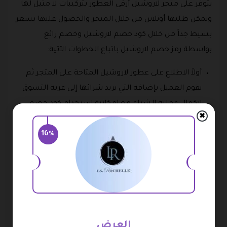
يتوفر على متجر لاروشيل أرقى العطور بتركيبات لا مثيل لها
ويمكن طلبها أونلاين من خلال المتجر والحصول عليها بسعر
بسيط جداً من خلال كود خصم لاروشيل وخصم رائع
بواسطة رمز خصم لاروشيل باتباع الخطوات الآتية:
أولاً الاطلاع على عطور لاروشيل المتاحة على المتجر ثم
يقوم العميل بإضافة التي يريد شرائها إلى عربة التسوق
لإكمال عملية الشراء مع إمكانية استخدام كود خصم
✖
لاروشيل.
10%
ثانياً إضافة البيانات المطلوبة في نموذج الشراء بشكل
صحيح ويجب مراجعة بيانات عنوان التوصيل والتأكد منه
لضمان وصول الطلب في الوقت المحدد.
ثم يجب كتابة رقم التواصل والبريد الإلكتروني الذي يتم
إرسال رقم تتبع الطلب عليه بمجرد الانتهاء من تنفيذ
جميع خطوات الشراء.
العرض