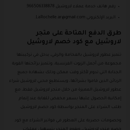
رقم هاتف خدمة عملاء لاروشيل 966506338878.
البريد الإلكتروني
LaRochelle.ar@gmail.com
.
طرق الدفع المتاحة على متجر
لاروشيل مع كود خصم لاروشيل
تتميز عطور لاروشيل بالفخامة والرقي، يدخل في تركيبتها
مجموعة من أجمل الزيوت الفرنسية، وتتميز برائحتها القوية
الجذابة التي تدوم لأكثر وقت ممكن وذلك بشهادة جميع
الزبائن الذين قاموا بشرائها، ويستطيع محبي لاروشيل شراء
عطور لاروشيل المميزة من خلال متجر لاروشيل فقط، مع
إمكانية الحصول عليها بسعر مخفض للغاية عند إتمام
طلب الشراء على المتجر بواسطة كود خصم لاروشيل.
وخصومات حصرية على العطور في فواتير الشراء مع كود
خصم متجر لاروشيل، ويقوم المتجر بتسهيل عمليات