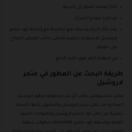
ثانياً إضافة العطر إلى السلة.
ثم ملء نموذج الشراء.
بعد ذلك اختيار وسيلة دفع مناسبة مع إضافة كود خصم
لاروشيل للاستفادة بخصم إضافي بجانب العرض المتاح
على العطر.
في النهاية النقر فوق تأكيد الدفع.
طريقة البحث عن العطور في متجر
لاروشيل
يمكن للمتسوقين طلب أي من مجموعة عطور لاروشيل
الساحرة من خلال متجر لاروشيل والحصول عليها بأسعار
حصرية من خلال كود خصم لاروشيل وخصومات مميزة
للغاية بواسطة كود خصم larochelle بخطوات سهلة
للغاية، حيث يتم عرض العطور على المتجر بطريقة منظمة