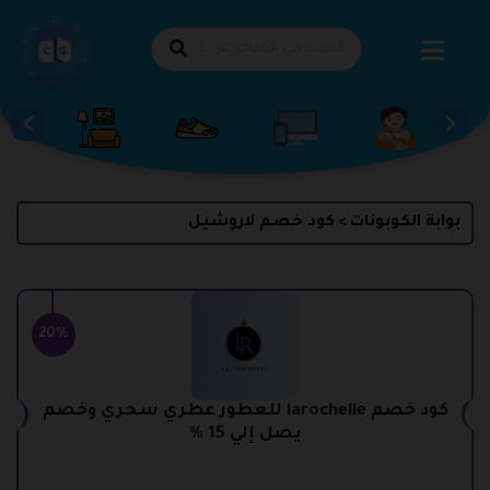
طي
حتوى
بوابة الكوبونات
كود خصم لاروشيل
>
20%
كود خصم larochelle للعطور عطري سحري وخصم
يصل إلي 15 %