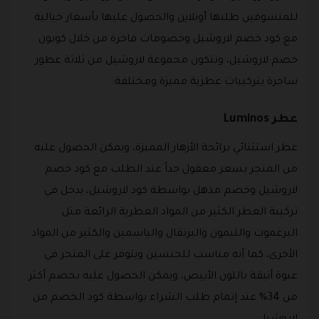
للمتسوقين طلبها أونلاين والحصول عليها بأسعار خيالية
مع كود خصم لاروشيل وخصومات فاخرة من خلال كوبون
خصم لاروشيل، وتتكون مجموعة لاروشيل من ثلاثة عطور
ساحرة بتركيبات عطرية مميزة ومختلفة:
عطر Luminos
عطر استثنائي برائحة الأزهار المميزة، ويمكن الحصول عليه
من المتجر بسعر معقول جداً عند الطلب مع كود خصم
لاروشيل وخصم مذهل بواسطة كود لاروشيل، يدخل في
تركيبة العطر الكثير من المواد العطرية الرائعة مثل
البرغموت والليمون والبرتقال والياسمين والكثير من المواد
الأخرى، كما أنه مناسب للجنسين ويتوفر على المتجر في
عبوة أنيقة باللون الأبيض، ويمكن الحصول عليه بخصم أكثر
من 34% عند إتمام طلب الشراء بواسطة كود الخصم من