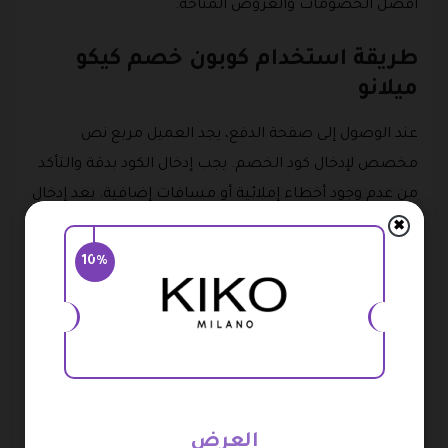
أفضل الخصومات والعروض المتاحة.
طريقة استخدام كوبون خصم كيكو
ميلانو
عند الوصول إلى صفحة الدفع، يجد العميل مربع نص
مخصص لإدخال كود الخصم. يجب إدخال الكود بدقة والتأكد
من عدم وجود أخطاء إملائية أو مسافات إضافية. بعد إدخال
الكود، يجب النقر على زر “تطبيق” لتفعيل الخصم.
✖
10%
إذا تم تطبيق الكود بنجاح، ستظهر قيمة الخصم في ملخص
الطلب، وسيتم تحديث المبلغ الإجمالي للطلب. العميل يجب
التأكد من أن الخصم قد تم تطبيقه بشكل صحيح قبل إتمام
عملية الدفع.
فروع كيكو ميلانو في السعودية
العرض