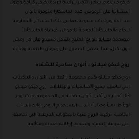
كيكو ميلانو ماسكارا تتميز بتركيبة فريدة تضفي كثافة وطولاً
استثنائياً على الرموش. هذه الماسكارا متوفرة بألوان
مختلفة وتركيبات متنوعة، بما في ذلك الماسكارا المقاومة
للماء والماسكارا المغذية للرموش. فرشاة الماسكارا
مصممة بعناية لتوزيع المنتج بشكل متساوٍ على كل رمش
دون تكتل، مما يضمن الحصول على رموش طبيعية وجذابة.
روج كيكو ميلانو – ألوان ساحرة للشفاه
روج كيكو ميلانو يقدم مجموعة رائعة من الألوان والتركيبات
التي تناسب جميع المناسبات والإطلالات. روج كيكو ميلانو
103 يُعتبر من أكثر الألوان شعبية في المجموعة، حيث يوفر
لوناً طبيعياً وجذاباً يناسب الاستخدام اليومي والمناسبات
الخاصة. تركيبة الروج غنية بالمكونات المرطبة التي تحافظ
على نعومة الشفاه وتمنحها إطلالة صحية ومتألقة.