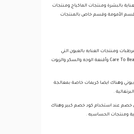
ناية بالبشرة ومنتجات الماكياج ومنتجات
 قسم الأمومة وقسم خاص بالمنتجات
الغسولات والسير مات والمرطبات ومنتجات العنايه بالعيون التي
عليها خصم عند استخدام كود خصم كير تو بيوتي كذلك هناك كريمات الرقبة والماسكات باستخدام كود خصم Care To Beauty وأقنعة الوجه والسكر والزيوت
يوتي وهناك ايضا كريمات خاصة بمعالجة
رتغالية .
ي خصم عند استخدام كود خصم كبير وهناك
ية ومنتجات الحساسيه .