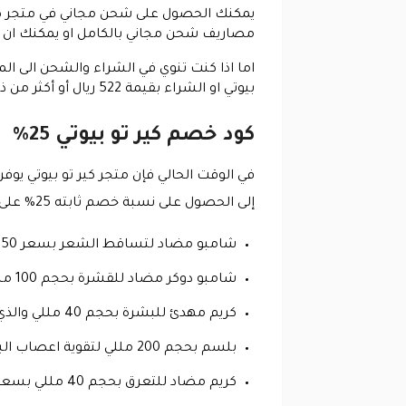
مصاريف شحن مجاني بالكامل او يمكنك ان 
اما اذا كنت تنوي في الشراء والشحن الى ا
بيوتي او الشراء بقيمة 522 ريال أو أكثر من ذلك .
كود خصم كير تو بيوتي 25%
في الوقت الحالي فإن متجر كير تو بيوتي يوف
إلى الحصول على نسبة خصم ثابته 25% على اكثر من 65 منتج واليك ابرز هذه المنتجات التي عليها خصومات و تخفيضات :
شامبو مضاد لتساقط الشعر بسعر 50 درهم بعد الخصم عند استخدام كود خصم كير تو بيوتي .
شامبو دوكر مضاد للقشرة بحجم 100 مللي معتمد من اطباء الجلديه بخصم 60 درهم عند استخدام كوبون خصم كير تو بيوتي .
كريم مهدئ للبشرة بحجم 40 مللي والذي يأتي بخصم عند استخدام كود خصم كير تو بيوتي .
بلسم بحجم 200 مللي لتقوية اعصاب البشره بسعر 55 درهم عبر استخدام كود خصم كير تو بيوتي .
كريم مضاد للتعرق بحجم 40 مللي بسعر 41 درهم عند استخدام كود خصم كير تو بيوتي .