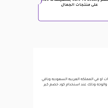
كود خصم Care To Beauty بتخفيضات 20%
على منتجات الجمال
ات او في المملكه العربيه السعوديه وباقي
والوجه وذلك عند استخدام كود خصم كير