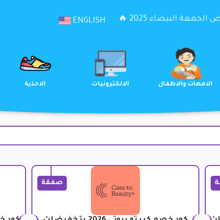
الجمعة البيضاء 2025 🔥
ENGLISH
الترفيه
الامهات والاطفال
الالكترونيات
ة
صفقة