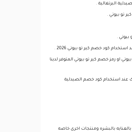
د استخدام كوبون خصم كير تو بيوتي او رمز خصم كير تو بيوتي المتوفر لدينا
أتي بحجم 200 مللي وعليه خصم كبير بنسبة 25% وسعرها يبلغ 45 درهم وذلك عند استخدام كود خصم الصيدلية
 بالعنايه بالبشره ومنتجات اخرى خاصه