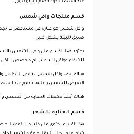
عند استخدام كود خصم كير تو بيوتي .
قسم منتجات واقي شمس
واكل شمس هو عبارة عن مستحضرات تجميلي
صديق للبيئة بشكل كبير .
يحتوي هذا القسم على واقي الشمس بالنس
للشفاء وواقي الشمس ام مخصص لباقي أطر
هناك ايضا واكل شمس الخاص بالأطفال وا
التعرض للشمس وعليها خصم عند استخدام ك
هناك أيضا مكملات الحماية من الشمس واق
قسم العنايه بالشعر
هذا القسم يحتوي على كثير من المواد الخاص
شامبو لعلاج البشرة الجافة والشعر الجاف