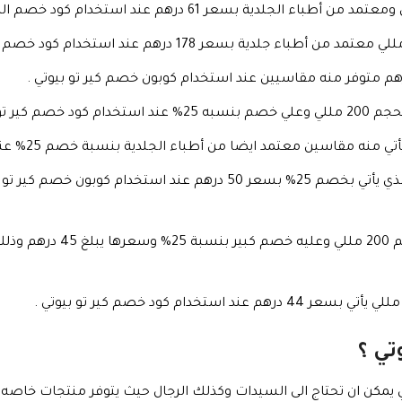
عر 61 درهم عند استخدام كود خصم الصيدلية البرتغالية .
ر تو بيوتي .
معتمد ايضا من أطباء الجلدية بنسبة خصم 25% عند استخدام كود خصم كير تو بيوتي 2026 .
جل معالج لتساقط الشعر الموضعي والذي يأتي بخصم 25% بسعر 50 درهم عن
شامبو علاج الامتصاص الدهون ي
تي ؟
ي يمكن ان تحتاج الى السيدات وكذلك الرجال حيث يتوفر منتجات خاصه