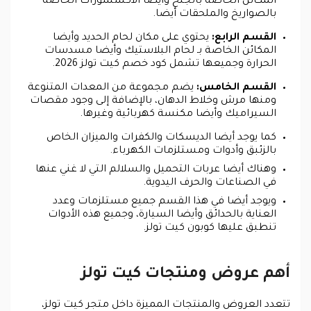
المكائن الخاصة بالجلخ وأيضا الاكسسورات الخاصة
بالصواريخ والملحقات أيضا.
القسم الرابع:
يحتوي على مكان لحام الحديد وأيضا
المكائن الخاصة بـ لحام البلاستيك وأيضا مسدسات
الحرارة وجميعها تشمل كود خصم كيت تولز 2026.
القسم الخامس:
يضم مجموعة من المعدات المتنوعة
ومنها مرش وخلاط الدهان، بالإضافة إلى وجود مقصات
السيراميك وأيضا مكنسة كهربائية وغيرها.
كما يوجد أيضا الديسكات والكفرات والميزان الخاص
بالزئبق وأدوات ومستلزمات الكهرباء.
وهناك أيضا عربات التحميل والسلالم التي لا غني عنها
في الصناعات والحرف اليدوية.
ويوجد أيضا في هذا القسم جميع مستلزمات وعدد
العناية بالحدائق وأيضا السيارة، وجميع هذه الأدوات
تنطبق عليها كوبون كيت تولز.
أهم عروض ومنتجات كيت تولز
تتعدد العروض والمنتجات المميزة داخل متجر كيت تولز،