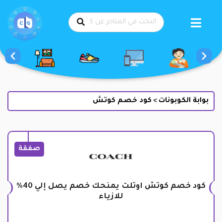
طي
حتوى
بوابة الكوبونات
كود خصم كوتش
>
صفقة
كود خصم كوتش اوتلت يمنحك خصم يصل إلي 40%
للازياء