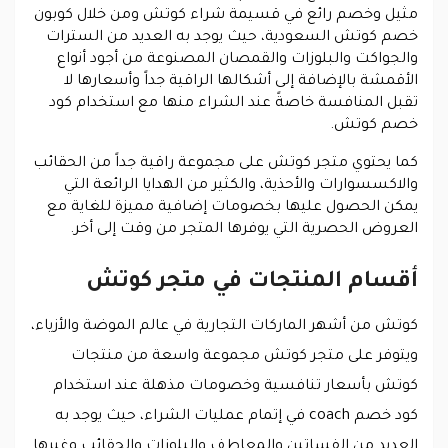
مثيل وخصم رائع في قسيمة شراء كوتش ومن خلال كوبون
خصم كوتش السعودية، حيث يوجد به العديد من السترات
والجواكت والبلوزات والقمصان المصنوعة من أجود أنواع
الأقمشة بالإضافة إلى أشكالها الراقية جداً وأسعارها لا
تقبل المنافسة خاصةً عند الشراء منها مع استخدام كود
خصم كوتش.
كما يحتوي متجر كوتش على مجموعة راقية جداً من الحقائب
والاكسسوارات والأحذية، والكثير من الهدايا الرائعة التي
يمكن الحصول عليها بخصومات إضافية مميزة للغاية مع
العروض الحصرية التي يوفرها المتجر من وقت إلى أخر.
أقسام المنتجات في متجر كوتش
كوتش من أشهر الماركات التجارية في عالم الموضة والأزياء،
ويتوفر على متجر كوتش مجموعة واسعة من منتجات
كوتش بأسعار تنافسية وخصومات مذهلة عند استخدام
كود خصم coach في إتمام عمليات الشراء، حيث يوجد به
العديد من الفساتين والمعاطف والبلوزات والحقائب وغيرها