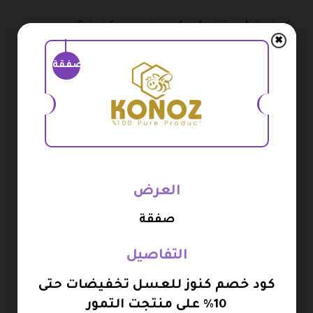
كيفية استخدام كود خصم كنوز ؟
✖
لكي تتمكن من استخدام كوبون خصم كنوز عليك ان تقوم
صفقة
اولا بالانتقال إلى منصة بوابة الكوبونات ثم الانتقال بعد ذلك
إلى قسم المتاجر والبحث عن متجر كنوز العسل ثم اختيار
الكوبون الفعال وقم بنسخه الآن .
الان قم بالانتقال إلى موقع كنود للعسل وانشاء حساب
عليه ثم ابدأ في عملية الشراء من خلال اضافة المنتجات
العرض
بشكل تدريجي الى سلة المشتريات ثم قم بالانتقال الى
السلة اضافة كود خصم كنوز المتوفر لديك الآن .
صفقة
ستحصل على التخفيض المطلوب ويمكنك الاستمرار في
التفاصيل
عملية الشراء بعد ذلك كما هو مناسب لك .
كود خصم كنوز للعسل تخفيضات حتى
10% على منتجت التمور
وسائل الدفع في منصة كنوز العسل