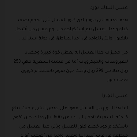
عسل البلاك بورد
هذه العبوة التي تتوفر لدى كنوز العسل تأتي بحجم نصف
كيلو وهذا العسل يتم استخراجه من نوع معين من أشجار
بلاكبول والتي تتواجد في أحد المناطق في دولة استراليا .
من مميزات هذا العسل انه يعطي قوة كبيرة ومضاد
للفيروسات والميكروبات أما عن قيمته السعرية فهي 253
ريال بدلا من 299 ريال وذلك حين تقوم باستخدام كوبون
خصم كنوز.
عسل الجارا
اما هذا النوع من العسل فهو اغلى بعض الشيء حيث تبلغ
قيمته السعرية 550 ريال بدلا من 600 ريال وذلك حين تقوم
باستخدام كود خصم كنوز للعسل ويأتي هذا العسل من
منطقة في غرب أستراليا ويعتبر واحدا من أصعب أنواع