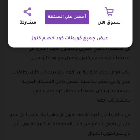
من مميزات عملية الشراء من متجر كنوز للعسل هو توافر
أحصل علي الصفقة
الكثير من وسائل الدفع في المتجر والتي تصل الى ثماني
تسوق الآن
مشاركة
وسائل الدفع تبدا من خلال الدفع عبر البطاقات الائتمانيه
عرض جميع كوبونات كود خصم كنوز
وذلك مثل فيزا او ماستر كارد الأيام من المصارف التي تتواجد
في منطقة الخليج العربي وسيكون لديك القدرة في
استخدام كود خصم كنوز للعسل مع هذه الوسائل .
ايضا يتوفر لديك امكانية ان تقوم بالشراء من خلال بطاقات
مدى والتي تعتبر مناسبة للعمل داخل المملكه العربيه
السعوديه ويمكن معها استخدام كود خصم كنوز
للمشتريات ايضا .
في حالة إذا كان لديك هاتف ايفون او جهاز ايباد فانت الان قادر
على ان تقوم بالدفع من خلال المحفظة الالكترونية وهي آبل
باي عبر تحويل الأموال .