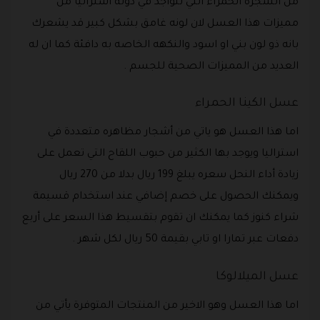
من الشجرة الحمراء التي تتواجد في دولة استراليا من
مميزات هذا العسل لان لونه غامق بشكل كبير قد يشعرك
بانه ذو لون بني او اسود والنكهه الخاصه به دافئة كما ان له
العديد من المميزات الصحية للجسم .
عسل الكينا الحمراء
اما هذا العسل هو ياتي من أشجار مظاهره متعددة في
استراليا ويوجد بها الكثير من حبوب اللقاح التي تعمل على
زيادة أداء النحل سعره يبلغ 199 ريال بدلا من 270 ريال
ويمكنك الحصول على خصم إضافي عند استخدام قسيمة
شراء كنوز كما يمكنك ان تقوم بتقسيط هذا السعر على أربع
دفعات عبر تمارا او تابي بقيمة 50 ريال لكل شهر .
عسل الميلالوكا
اما هذا العسل وهو الاخير من المنتجات المتوفرة يأتي من