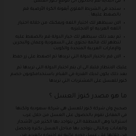
في البداية قم بالدخول الى موقع كنوز العسل .
ستجد في الشريط العلوي أيقونة الكرة الأرضية قم
بالضغط عليها .
الان سيظهر لك اختيار اللغه ويمكنك من خلاله اختيار
اللغه العربيه او الانجليزيه .
ثم بعد ذلك سيظهر لك خيار الدولة قم بالضغط عليه
لتظهر لك قائمة تحتوي على السعودية وعمان والبحرين
والإمارات العربية المتحدة والكويت .
الان قم باختيار الدولة التي تريدها ثم اضغط على زر حفظ .
عليك الانتظار قليلا الى ان يتم اختيار الدولة التي تريدها ثم
بعد ذلك يكون لديك القدرة في القيام باستخدامكوبون خصم
كنوز للعسل على المشتريات التي تريدها .
ما هو مصدر كنوز العسل ؟
صحيح وان شركة كنوز للعسل هي شركة سعودية ولكنها
في المقابل تقوم بالحصول على العسل من خلال غرب
استراليا وهي المنطقة التي يتواجد بها الكثير من الأشجار
والغابات وبالتالي يتواجد بها مناحل العسل بكثرة وتحصل
من خلالها على عسل جوده عاليه تم اختباره بالعديد من