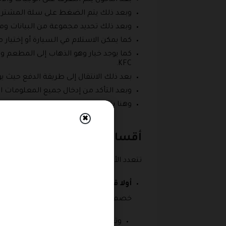
بعد الدخول يتم التعرف على الوجبات والاخ
وبعد ذلك يتم الضغط على سلة المشتريات
وبعد ذلك تحديد مجموعة من البيانات ومن
كما يمكن الاستلام في السيارة أو إختيار
كما يوجد خيار وهو الذهاب إلى المطعم و
KFC.
بعد ذلك الانتقال إلى طريقة الدفع حيث يو
وبعد التأكد من إدخال جميع المعلومات ا
وهنا يتم خصم قيمة الكود من الفاتورة وي
✖
أقسام متجر كنتاكي
تتعدد الأقسام التي توجد داخل متجر كنتاكي الذي يوفر كل من كود خصم كنتاكي
أولا قسم المشروبات:
يقدم المتجر مجم
خصم كنتاكي السعودية 2026 بالإضافة إلى قسيمة شراء كنتاكي.
وتعد المشروبات الغازية هي التي تتص