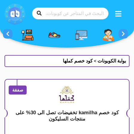
طي
ى
محتوى
بوابة الكوبونات
كود خصم كملها
>
صفقة
كود خصم kamilha تخفيضات تصل الى 30% على
منتجات السليكون