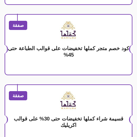
صفقة
كود خصم متجر كملها تخفيضات على قوالب الطباعة حتى
45%
صفقة
قسيمة شراء كملها تخفيضات حتى 30% على قوالب
اكريليك