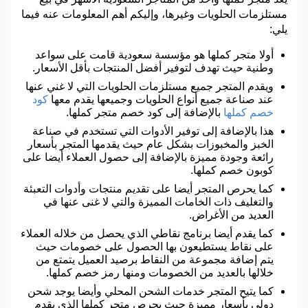
مستلزمات الحلويات وغيرها، وإليكم أهم المعلومات عنه فيما
يلي:
أولا متجر كملها هو مؤسسة سعودية قامت على سواعد
وطنية حيث تهدف لتوفير أفضل المنتجات بأقل الأسعار.
ويقدم المتجر جميع مستلزمات الحلويات التي لا غني عنها
عند صناعة جميع أنواع الحلويات وجميعها يقدم معها
كود
خصم كملها
بالإضافة إلى كود خصم متجر كملها.
هذا بالإضافة إلى توفير الأدوات التي تستخدم في صناعة
الخبز والمخبوزات بشكل عام حيث يقدمها المتجر بأسعار
رائعة وجودة مميزة بالإضافة إلى حصول العملاء أيضا على
كوبون خصم كملها.
كما يحرص المتجر أيضا على تقديم منتجات وأدوات التعبئة
والتغليف ذات الخامات المميزة والتي لا غنى عنها في
العديد من الأغراض.
كما يقدم أيضا برنامج نقاطي الذي يحصل من خلاله العملاء
على نقاط يستطيعون بها الحصول على خصومات حيث
يتم إضافة مجموعة من النقاط برصيد العميل يتمتع من
خلالها بالعديد من الخصومات ومنها رمز خصم كملها.
كما يتيح المتجر خدمات الشحن المحلي وأيضا يوجد شحن
دولي بأسعار مميزة حيث يحرص متجر كملها الذي يقدم