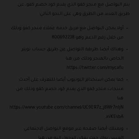
يتم التواصل مع متجر كفو الذي يقدم كود خصم كفو، عن
طريق العديد من الطرق وهي على النحو التالي:
أولا يمكن التواصل مع فريق خدمة عملاء متجر كفو وذلك
من خلال رقم الدعم وهو 800692238.
وهناك أيضا طريقة التواصل عن طريق حساب تويتر
الخاص بالمتجر وذلك من هنا
https://twitter.com/mycafu.
كما يمكن استخدام اليوتيوب أيضا للتعرف على أحدث
منتجات متجر كفو الذي يقدم كود خصم كفو وذلك من
هنا
https://www.youtube.com/channel/UC9ER7z_j8Wr7nIjN
xvKEsbA.
ويمتلك أيضا صفحة عبر موقع التواصل الاجتماعي
الفيس بوك حيث يمكن الدخول إليه من هنا