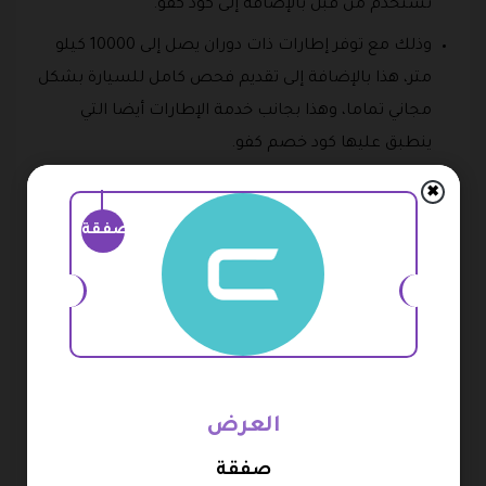
تستخدم من قبل بالإضافة إلى كود كفو.
وذلك مع توفر إطارات ذات دوران يصل إلى 10000 كيلو
متر، هذا بالإضافة إلى تقديم فحص كامل للسيارة بشكل
مجاني تماما، وهذا بجانب خدمة الإطارات أيضا التي
ينطبق عليها كود خصم كفو.
ويتضمن الفحص حالة الجرام وزيت الفرامل وحالة
✖
البطارية والأضواء المصابيح، بالإضافة إلى جميع جوانب
صفقة
السيارة.
رابعا خدمة تبديل البطارية:
يقدم في هذا القسم خدمة
تبديل البطارية في أسرع وقت داخل مدينة دبي حيث يتم
استخدام أفضل أنواع البطاريات ذات الجودة العالية
وايضا تحمل أسماء ماركات عالمية معروفة، وتشمل كود
العرض
خصم كفو.
صفقة
كما يتم تقديم خدمة البدء السريع جدا لخدمة البطارية