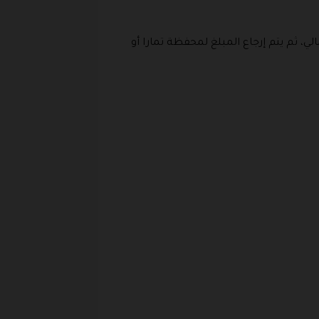
ان، وهي تحمل تكلفة الشحن، يتم دفع 2.5% من المبلغ الإجمالي، ثم يتم إرجاع المبلغ لمحفظة تمارا أو