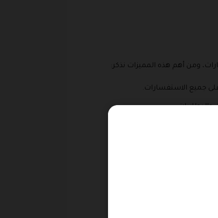
رات، ومن أهم هذه المميزات نذكر:
 على جميع الاستفسارات.
والبطاريات.
جر.