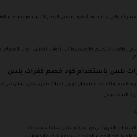
رات والتي نذكر منها أجهزة تشغيل البطاريات، وأجهزة مواطير الهوا
 بطاريات التخييم والاكسسوارات، أدوات التخزين، أدوات الطعام، وي
م.
رات بلس باستخدام كود خصم كفرات بلس
 مناسبة وذلك عند استعمال كوبون كفرات بلس، ولكي تتمكن من ا
رك البحث جوجل.
.
المنتجات الأخرى التي تود شرائها داخل سلة المشتريات.
سخ ولصق كود الخصم المتاح على موقعنا بوابة الكوبونات.