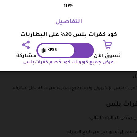
10%
ى متجر كفرات بلس حتى تتمكن من شراء المنتجات بكل سهولة، و
التفاصيل
وني من خلال استعمال محرك البحث جوجل.
كود كفرات بلس 20% على البطاريات
بارة تسجيل الموجودة في أعلى يسار الصفحة الرئيسية للمتجر.
KPS6
تسوق الآن
مشاركة
عرض جميع كوبونات كود خصم كفرات بلس
ثم النقر على ارسال رمز otp.
ل.
فرات بلس الإلكتروني وتستطيع الشراء من خلاله بكل سهولة.
فرات بلس
 بعض الحالات كالتالي:
اله خلال أسبوعين من تاريخ الشراء.