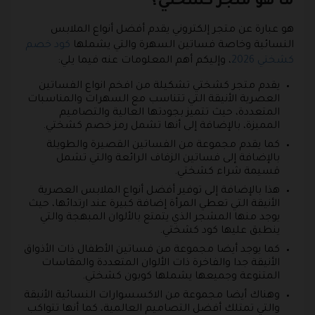
ما هو متجر كشختي؟
هو عبارة عن متجر إلكتروني يقدم أفضل أنواع الملابس
النسائية وخاصة فساتين السهرة والتي يشملها
كود خصم
كشختي 2026
، وإليكم أهم المعلومات عنه فيما يلي:
يقدم متجر كشختي تشكيلة من افخم انواع الفساتين
العصرية الأنيقة التي تتناسب مع السهرات والمناسبات
المتعددة، حيث تتميز بجودتها العالية والتصاميم
المميزة، بالإضافة إلى أنها تشمل رمز خصم كشختي.
كما يقدم مجموعة من الفساتين القصيرة والطويلة
بالإضافة إلى فساتين الزفاف الرائعة والتي تشمل
قسيمة شراء كشختي.
هذا بالإضافة إلى توفير أفضل أنواع الملابس العصرية
الأنيقة التي تعطي المرأة إضافة كبيرة عند ارتدائها، حيث
يوجد منها المشجر الذي يتمتع بالألوان المبهجة والتي
ينطبق عليها كود كشختي.
كما يوجد أيضا مجموعة من فساتين الأطفال ذات الأذواق
الأنيقة جدا والفاخرة ذات الألوان المتعددة والمقاسات
المتنوعة وجميعها يشملها كوبون كشختي.
وهناك أيضا مجموعة من الاكسسوارات النسائية الأنيقة
والتي تمتلك أفضل التصاميم العالمية، كما أنها تتواكب