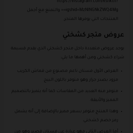
https://instagram.com/kshkti1?
igshid=MzNlNGNkZWQ4Mg== والتمتع مع أجمل
المنتجات التي يوفرها المتجر.
عروض متجر كشختي
يوجد عروض متعددة داخل متجر كشختي الذي يقدم قسيمة
شراء كشختي ومن أهمها ما يلي:
العرض الأول فستان ناعم مصنوع من قماش الكريب
مزود بصدر جزار وهو متوفر باللون البيج.
متوفر منه العديد من المقاسات كما أنه يتميز بالتصميم
المميز والأنيقة.
وهذا المنتج متوفر بسعر مميز بالإضافة إلى أنه يشمل
رمز خصم كشختي.
أما العرض الثاني فهو عبارة عن فستان قصير وهو من