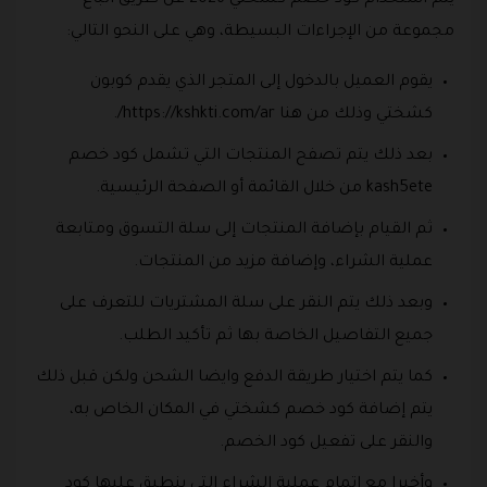
يتم استخدام كود خصم كشختي 2026 عن طريق اتباع
مجموعة من الإجراءات البسيطة، وهي على النحو التالي:
يقوم العميل بالدخول إلى المتجر الذي يقدم كوبون
كشختي وذلك من هنا https://kshkti.com/ar/.
بعد ذلك يتم تصفح المنتجات التي تشمل كود خصم
kash5ete من خلال القائمة أو الصفحة الرئيسية.
ثم القيام بإضافة المنتجات إلى سلة التسوق ومتابعة
عملية الشراء، وإضافة مزيد من المنتجات.
وبعد ذلك يتم النقر على سلة المشتريات للتعرف على
جميع التفاصيل الخاصة بها ثم تأكيد الطلب.
كما يتم اختيار طريقة الدفع وايضا الشحن ولكن قبل ذلك
يتم إضافة كود خصم كشختي في المكان الخاص به،
والنقر على تفعيل كود الخصم.
وأخيرا مع إتمام عملية الشراء التي ينطبق عليها كود