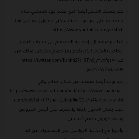
https://www.tiktok.com/@kshkti.
كما يمتلك المتجر أيضا الذي يقدم كود كشختي قناة
خاصة به على اليوتيوب حيث يمكن الدخول إليها من هنا
https://www.youtube.com/@kshkti.
هذا بالإضافة إلى إمكانية الانضمام إلى حساب التويتر
الخاص بالمتجر الذي يقدم رمز خصم كشختي وذلك من
هنا https://twitter.com/Kshkti2?t=STn9jyYvcfgsV-
jemNFWZw&s=09.
كما يوجد أيضا صفحة عبر سناب شات وهي
https://www.snapchat.com/add/https://www.snapchat.
com/add/kshkti1?share_id=gHliuQGe7u4&locale=ar-AA
حيث يمكن الدخول إليها والتعرف على أجمل العروض
ومنها كوبون خصم كشختي.
وأخيرا مع إمكانية التواصل عبر الانستقرام من هنا