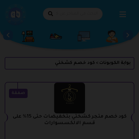
طي
حتوى
بوابة الكوبونات
كود خصم كشختي
>
صفقة
كود خصم متجر كشختي بتخفيضات حتى 15% على
قسم الالكسسوارات