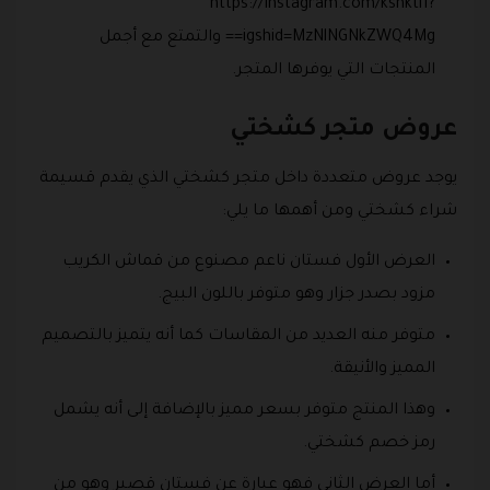
https://instagram.com/kshkti1?
igshid=MzNlNGNkZWQ4Mg== والتمتع مع أجمل
المنتجات التي يوفرها المتجر.
عروض متجر كشختي
يوجد عروض متعددة داخل متجر كشختي الذي يقدم قسيمة
شراء كشختي ومن أهمها ما يلي:
العرض الأول فستان ناعم مصنوع من قماش الكريب
مزود بصدر جزار وهو متوفر باللون البيج.
متوفر منه العديد من المقاسات كما أنه يتميز بالتصميم
المميز والأنيقة.
وهذا المنتج متوفر بسعر مميز بالإضافة إلى أنه يشمل
رمز خصم كشختي.
أما العرض الثاني فهو عبارة عن فستان قصير وهو من