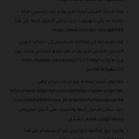
https://www.tiktok.com/@kshkti.
كما يمتلك المتجر أيضا الذي يقدم كود كشختي قناة
خاصة به على اليوتيوب حيث يمكن الدخول إليها من هنا
https://www.youtube.com/@kshkti.
هذا بالإضافة إلى إمكانية الانضمام إلى حساب التويتر
الخاص بالمتجر الذي يقدم رمز خصم كشختي وذلك من
هنا https://twitter.com/Kshkti2?t=STn9jyYvcfgsV-
jemNFWZw&s=09.
كما يوجد أيضا صفحة عبر سناب شات وهي
https://www.snapchat.com/add/https://www.snapchat.
com/add/kshkti1?share_id=gHliuQGe7u4&locale=ar-AA
حيث يمكن الدخول إليها والتعرف على أجمل العروض
ومنها كوبون خصم كشختي.
وأخيرا مع إمكانية التواصل عبر الانستقرام من هنا