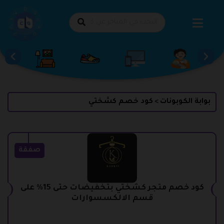
طي
حتوى
بوابة الكوبونات
كود خصم كشختي
>
صفقة
كود خصم متجر كشختي بتخفيضات حتى 15% على
قسم الالكسسوارات