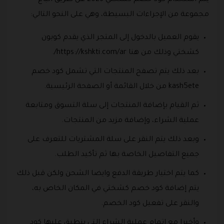
يتم استخدام كود خصم كشختي 2026 عن طريق اتباع
مجموعة من الإجراءات البسيطة، وهي على النحو التالي:
يقوم العميل بالدخول إلى المتجر الذي يقدم كوبون
كشختي وذلك من هنا https://kshkti.com/ar/.
بعد ذلك يتم تصفح المنتجات التي تشمل كود خصم
kash5ete من خلال القائمة أو الصفحة الرئيسية.
ثم القيام بإضافة المنتجات إلى سلة التسوق ومتابعة
عملية الشراء، وإضافة مزيد من المنتجات.
وبعد ذلك يتم النقر على سلة المشتريات للتعرف على
جميع التفاصيل الخاصة بها ثم تأكيد الطلب.
كما يتم اختيار طريقة الدفع وايضا الشحن ولكن قبل ذلك
يتم إضافة كود خصم كشختي في المكان الخاص به،
والنقر على تفعيل كود الخصم.
وأخيرا مع إتمام عملية الشراء التي ينطبق عليها كود