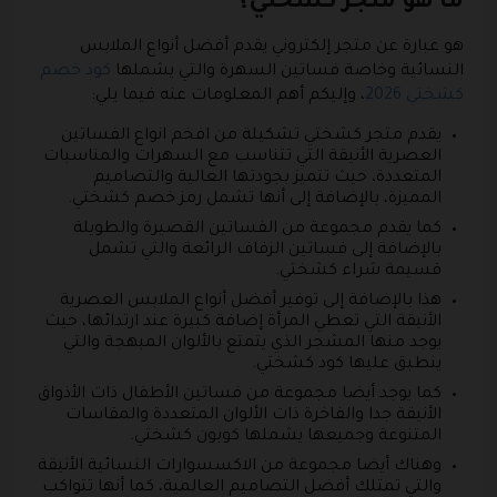
ما هو متجر كشختي؟
هو عبارة عن متجر إلكتروني يقدم أفضل أنواع الملابس
النسائية وخاصة فساتين السهرة والتي يشملها
كود خصم
كشختي 2026
، وإليكم أهم المعلومات عنه فيما يلي:
يقدم متجر كشختي تشكيلة من افخم انواع الفساتين
العصرية الأنيقة التي تتناسب مع السهرات والمناسبات
المتعددة، حيث تتميز بجودتها العالية والتصاميم
المميزة، بالإضافة إلى أنها تشمل رمز خصم كشختي.
كما يقدم مجموعة من الفساتين القصيرة والطويلة
بالإضافة إلى فساتين الزفاف الرائعة والتي تشمل
قسيمة شراء كشختي.
هذا بالإضافة إلى توفير أفضل أنواع الملابس العصرية
الأنيقة التي تعطي المرأة إضافة كبيرة عند ارتدائها، حيث
يوجد منها المشجر الذي يتمتع بالألوان المبهجة والتي
ينطبق عليها كود كشختي.
كما يوجد أيضا مجموعة من فساتين الأطفال ذات الأذواق
الأنيقة جدا والفاخرة ذات الألوان المتعددة والمقاسات
المتنوعة وجميعها يشملها كوبون كشختي.
وهناك أيضا مجموعة من الاكسسوارات النسائية الأنيقة
والتي تمتلك أفضل التصاميم العالمية، كما أنها تتواكب