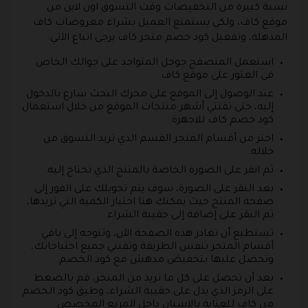
نسبة كبيرة من التخفيضات وقت التسوق اون لاين من
موقع كاف، ولكي يستمتع العميل بشراء معروضات كاف
المذهلة، وتفعيل كود خصم متجر كاف يرجى اتباع الآتي:
استعمل المتصفح جوجل المتواجد على جوالك الخاص
في العثور على موقع كاف.
عند الوصول إلى الموقع على محرك البحث سارع بالدخول
إليه، حتى تقتني أشهر منتجات الموقع من خلال استعمال
كود خصم كاف للاجهزة.
اختر من أقسام المتجر القسم الذي تريد التسوق من
خلاله.
ثم انقر على الصورة الخاصة بالمنتج الذي تحتاج إليه.
بعد النقر على الصورة، سوف يتم تحويلك على الفور إلى
صفحة المنتج حيث يمكنك هنا اختيار الكمية التي تريدها،
ثم النقر على إضافة إلى حقيبة الشراء.
تستطيع أن تغادر هذه الصفحة الآن، وتتوجه إلى باقي
أقسام المتجر بنفس الطريقة وتقتني جميع احتياجاتك،
وتحصل عليها بتخفيض مدهش مع كود الخصم.
بعد أن تحصل على كل ما تريد من المتجر، قم بالضغط
على الرمز الذي يدل على حقيبة الشراء، وطبق كود الخصم
من كاف للعناية بالاسنان داخل المربع المخصص.