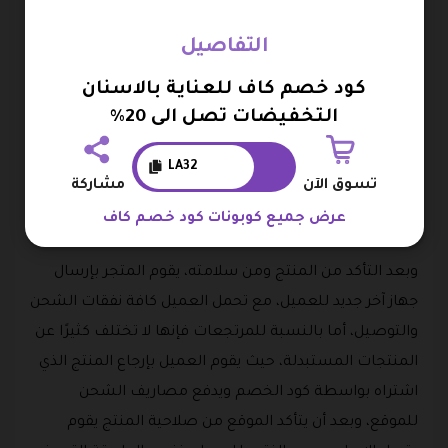
رمز خصم كاف الذي يوفر المال الكثير عند الشراء اون لاين
من الموقع.
التفاصيل
ومن أهم خدمات الموقع المدهشة والتي يتهافت بسببها
كود خصم كاف للعناية بالاسنان
جمهور المستهلكين على الموقع إرجاع المنتجات
التخفيضات تصل الى 20%
واستبدالها، حيث يتم الإرجاع والاستبدال خلال أسبوع من
تاريخ الفاتورة، ويقبل الموقع الإرجاع والاستبدال لجميع
LA32
تسوق الآن
مشاركة
منتجات الموقع، لكن بشرط أن تكون غير مستعملة وداخل
عرض جميع كوبونات كود خصم كاف
العلبة الخاصة بها.
وبعد التأكد من المنتج ومن سلامته، يقوم المتجر بإرسال
جهاز آخر جديد للعميل، مع تحمل العميل كافة نفقات الشحن
والتوصيل، أما بالنسبة للمرتجعات فإنها لا تختلف كثيرًا عن
المنتجات المستبدلة، حيث يقوم العميل بإرجاع المنتج الذي
اشتراه بواسطة كود الخصم ويدفع مصاريف الشحن
للموقع، وبعد أن يتأكد الموقع من صلاحية المنتج يقوم