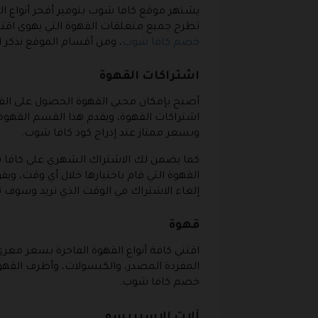
يشتهر موقع كافا شوب بتوفير أفخر أنواع ا
تطرح جميع متعلقات القهوة التي يهوى اقتن
خصم كافا شوب
، ومن أقسام الموقع نذكر ال
اشتراكات القهوة
أصبح بإمكان محبي القهوة الحصول على ال
اشتراكات القهوة، ويقدم هذا القسم القهو
وبسعر ممتاز عند إدراج كود كافا شوب.
كما يضمن لك الاشتراك الشهري على كافا شو
القهوة التي قام باختيارها خلال أي وقت، وي
إلغاء الاشتراك في الوقت الذي تريد وسوف 
قهوة
اقتني كافة أنواع القهوة الفاخرة بسعر مغ
المفردة المصدر، والكبسولات، وأظرف القهو
خصم كافا شوب.
آلات الاسبريسو