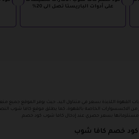
ات
كود خصم كافا شوب الامارات تخفيضات
على أدوات الباريستا تصل الى 20%
لقهوة اللذيذة بسعر في متناول اليد، حيث يوفر الموقع جميع متعلق
كثير من الاكسسوارات الخاصة بالقهوة، كما يطلق موقع كافا شوب ال
ة ومستلزماتها بسعر حصري عند إدخال كافا شوب كود خصم.
كود خصم كافا شوب