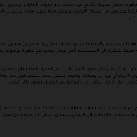
لقهوة بسعر بسيط جدًا مع كود خصم كافا شوب الامارات، ويحتوي المو
ائها عدد كبير من عشاق القهوة، ويطلق كافا شوب هذه المنتجات بأس
آتي:
قهوة المحمصة، والحديثة الصنع بشكل شهري وبسعر في متناول الجم
ة بصفة شهرية إلى المستخدم الذي يقوم بتحديد نوع قهوته، وسوف ي
ب إمكانية إرسال قهوة أخرى إذا لم تلق القهوة استحسان العميل، كم
قوم باختيار أي نوع آخر يفضله، وسوف يحصل عليه بخصم كبير عند إضاف
تحصل على كافة النقود التي دفعتها بعد تفعيل كوبون كافا شوب.
ري مع كود خصم كافا شوب الامارات، حيث يمكنك شراء مزيج القهوة، ون
ة المختلفة، بالإضافة إلى الشاي، ويتمكن عميل كافا شوب من شراء 