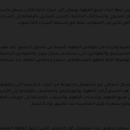
غنى عنها أثناء صنع القهوة، ويمكن الآن شراء كافة الآلات بسعر ين
المزدوج، والسخانات الخاصة بالتبديل الحراري، بالإضافة إلى السخانات ا
 أقل بكثير من المتعارف عليه مع قسيمة الشراء كافا شوب.
ميزة وفريدة من طواحين القهوة بأسعار في متناول الجميع، عند تف
الاسبريسو، والطواحين التي تستخدم بشكل يدوي، والطواحين الخاصة 
ع بتوفيرها أمام جمهور المستهلكين بسعر منخفض للغاية عند استخد
بشكل احترافي عبر استعمال مجموعة من أدوات الباريستا التي يطلقه
ا القسم أركان القهوة، والبورتافلتر، والمناشف، بالإضافة إلى الأبار
نع القهوة، وكباسات القهوة، والسلات، بالإضافة إلى موزعات القه
قطع بسعر لا يقبل المنافسة عند تطبيق كود الخصم.
ي بسعر مدهش عند استعمال كود الخصم، اقتني أباريق القهوة المفض