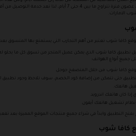
 المدن الأساسية في المملكة من ثلاثة إلى خمسة أيام، ومن هذه المد
المدن داخل المملكة فيتم التوصيل إليها في غضون فترة تتراوح ما بين 
وب الامارات.
شوب
قع كافا شوب تعتبر من أهم التجارب التي يستمتع بها المتسوق بعد إض
زيل تطبيق كافا شوب الذي يمكن عميل المتجر من تسوق كل ما يحلو ل
 جميع أنواع الهواتف:
وقع كافا شوب من خلال المتصفح جوجل.
لتطبيق حتى تتمكن من إضافة كود الخصم، سوف تلاحظ وجود تطبيق ال
غيل هاتفك.
إذا كان هاتفك اندرويد.
ن نظام تشغيل هاتفك آيفون.
 بفتح التطبيق وابدأ في شراء جميع منتجات الموقع المميزة بعد تفع
ع كافا شوب