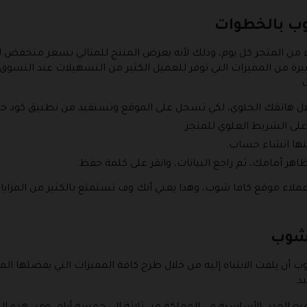
وب بالخطوات
من المتجر كل يوم، وذلك لأنه يعرض المنتج للمثالي بسعر منخفض للغ
يرة من المميزات التي توفر للعميل الكثير من التسهيلات عند التسو
:
ال هاتفك الخلوي، لكي تسجل على الموقع وتستفيد من تطبيق كود خصم 
على الشريط العلوي للمتجر.
نها انشاء حساب.
اهر أمامك، ثم راجع البيانات، وانقر على كلمة حفظ.
اء موقع كافا شوب، وهذا يعني أنك وف تستمتع بالكثير من المزايا اله
 شوب
 أن يلفت الانتباه إليه من خلال طرح كافة المميزات التي يفضلها ا
د.