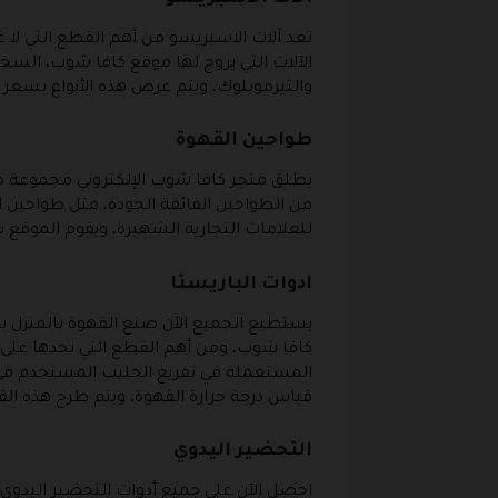
تعد آلات الاسبريسو من أهم القطع التي لا 
الآلات التي يروج لها موقع كافا شوب، السخان 
والثيرموبلوك، ويتم عرض هذه الأنواع بسعر
طواحين القهوة
يطلق متجر كافا شوب الإلكتروني مجموعة م
من الطواحين الفائقة الجودة، مثل طواحين 
للعلامات التجارية الشهيرة، ويقوم الموق
ادوات الباريستا
يستطيع الجميع الآن صنع القهوة بالمنزل 
كافا شوب، ومن أهم القطع التي نجدها على هذ
المستعملة في تفريغ الحليب المستخدم في ص
قياس درجة حرارة القهوة، ويتم طرح هذه ال
التحضير اليدوي
احصل الآن على جميع أدوات التحضير اليدو