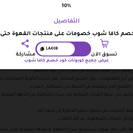
10%
ا شوب
التفاصيل
زيد من المستخدمين، وذلك لأنه يقوم بعرض كل متعلقات القهوة وال
خصم كافا شوب خصومات على منتجات القهوة حتى 20%
ود اتبع هذه الطريقة:
LA408
تسوق الآن
مشاركة
 البحث جوجل المتاح على هاتفك المحمول.
عرض جميع كوبونات كود خصم كافا شوب
ن القائمة التي تظهر في واجهة الموقع التصنيف الذي تريد شراء منتجات
ر عليه، حتى تقوم بشرائه من خلال إدخال كود الخصم.
برز المعلومات حول المنتج المختار، قم بتحديد الكمية المطلوبة، ثم
 بالمنتج الذي وضعته في السلة حتى تستكمل الشراء.
بالنقر على سلة الشراء المتاحة على يسار الشاشة من الجهة العلوية 
الشراء، حتى يتحول سعر الفاتورة إلى سعر أقل.
أدخل البيانات المطلوبة، ثم أكد الطلب.
ذها بكل دقة، سوف تستطيع شراء القهوة وادواتها بسعر لا يقبل الم