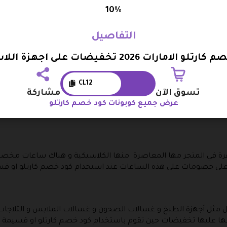
 و الشبكات و الساعات الذكية و اجهزة الصوتيات و منتجات الشحن خارج 
10%
 كارتلو او قسيمة خصم كارتلو .
التفاصيل
و الامارات 2026 تخفيضات على اجهزة اللاب توب
آخر للنساء و للجنسين و عطور للاطفال ايضا عليها تخفيض عند استخد
CL12
تسوق الآن
مشاركة
ز والطبخ و الطعام بالاضافة الى الفرن الكهربي و محضرات الطعام و 
عرض جميع كوبونات كود خصم كارتلو
ة و يمكنك الحصول على جميع هذه المنتجات بسعر ارخص عند استخدام 
رة في المتجر مها المعاصرة منها الكلاسيكية و هناك ساعات مخص
على خصومات على هذه الساعات عند استخدام كود خصم كارتلو او قس
نزل مثل أجهزة الطبخ و غسالات الصحون و غسالات الملابس و الثلاجات
يعها عليها تخفيضات حين تقوم باستخدام كود خصم كارتلو او قسيمة ت