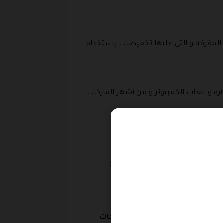
المفرقة و التي عليها تخفيضات باستخدام
رة و العاب الكمبيوتر و من أشهر الماركات
 جي و سامسونج و هاينس و سوني و
لو .
قات الكمبيوتر و البطاريات و منتجات