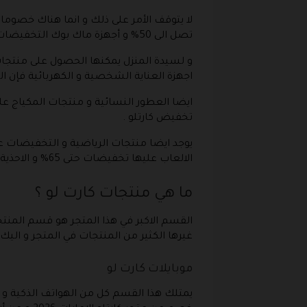
تصل الى 50% و أجهزة ماك بوك التخفيضات بها تصل إلى 65% .
اجهزة العناية الشخصية و الكهربائية فإن التخفيضات بخا تصل إلى 75% وذلك عند استخدام
تخفيض كارتلو .
الالعاب عليها تخفيضات حتى 65% و الاحذية عليها تخفيضات حتى 75% وذلك عند القيام باستخدام كوبون خصم كارتلو Cartlow Coupon Code .
ما هي منتجات كارت لو ؟
القسم الاكبر في هذا المتجر هو قسم المنتجا
غيرها الكثير من المنتجات في المتجر و اليك أ
موبايلات كارت لو
يمتلك هذا القسم كل من الهواتف الذكية و ا