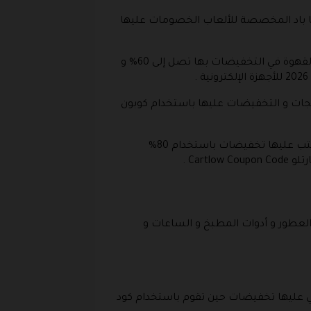
صومات ايضا على الاجهزة ذات الأداء العالي و التي تصل الى 70% و أجهزة ايديا باد المخصصة للألعاب الخصومات عليها
و لسيدة المنزل يمكنها الحصول على منتجات الطبخ الكهربائية تخفيضات حتى 50% و أجهزة الطبخ مثل صانعة القهوة في التخفيضات بها تصل إلى 60% و
خصومات تصل الى 70% من القيمة الأساسية للمنتجات و التخفيضات عليها باستخدام كوبون
يوجد ايضا منتجات الرياضية و التخفيضات عليها بقيمة 70% و المفروشات عليها تخفيضات باستخدام 75% و الكتب عليها تخفيضات باستخدام 80%
 العطور و أدوات المطبخ و الساعات و
لتي عليها تخفيضات حين تقوم باستخدام كود