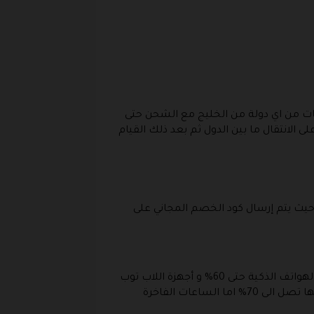
و كوبون خصم كارتلو Cartlow Coupon Code على جميع المشتريات من اي دولة من الخليج مع الشحن حتى
 الانتقال ما بين الدول ثم بعد ذلك القيام
قوم بإنشاء حساب على المتجر حيث يتم إرسال كود الخصم المجاني على
ذلك بالإضافة إلى توافر مجموعة من الخصومات والتخفيضات المتوفرة على الكثير من من المنتجات و التي منها الهواتف الذكية حتى 60% و أجهزة اللاب توب
التخفيضات بها حتى 70% و منتجات المطبخ عليها تخفيضات حتى 65% و منتجات الجمال و العناية التخفيضات بها تصل الى 70% اما الساعات الفاخرة