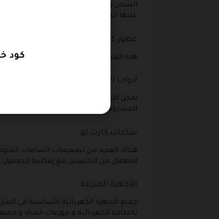
الشحن و اجهزة الترفيه المنزلية و ذلك الدم
عليها خصومات حين تقوم باستخدام كود خصم
عطور كارت لو
كود خصم كارتل
هذه العطور المتوفرة منها ما هو للرجال و
أدوات المطبخ من كارت لو
يمكن الان للسيدات الحصول على أواني الخب
المشروبات و الاجهزة الالكترونية الصغير
ساعات كارت لو
هناك العديد من تصميمات الساعات المتوف
للاطفال من الجنسين مع إمكانية الحصول 
الأجهزة المنزلية
جميع الاجهزة الكهربائية الأساسية في الم
بالطاقة الكهربائية و موزعات المياه و جم