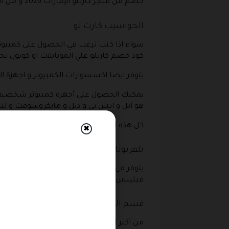
خصم من متجر كارتلو الإمارات 2026 و من أشهر الماركات سامسونج و ابل في هذا القسم .
الحواسيب كارت لو
سواء اذا كنت ترغب في الحصول على كمبيوتر
كود خصم كارتلو علي الموبايلات او كوبون تخ
يتوفر ايضا اكسسوارات الكمبيوتر و اجهزة ال
يمكنك الحصول على أجهزة كمبيوتر شخصية وأخر
هو ابل و اتش بي و ديل و مايكروسوفت و لين
كل هذه المنتجات عليها تخفيضات باستخدام كود خصم كارتلو ا
✖
تلفزيونات كارت لو
يتوفر في المتجر انواع كثيرة و مقاسات م
فيليبس و تي سي ال و جميعهم عليهم تخفيض
قسم الالكترونيات
من أكبر الأقسام في المتجر وجميع المنتجا