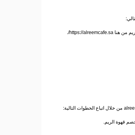
الي:
https://al/.