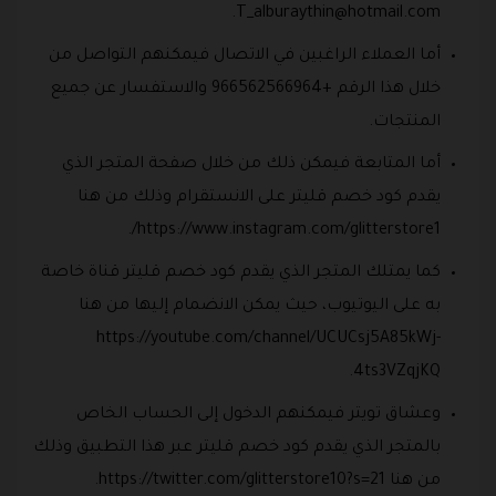
.
T_alburaythin@hotmail.com
أما العملاء الراغبين في الاتصال فيمكنهم التواصل من
خلال هذا الرقم +966562566964 والاستفسار عن جميع
المنتجات.
أما المتابعة فيمكن ذلك من خلال صفحة المتجر الذي
يقدم كود خصم قليتر على الانستقرام وذلك من هنا
https://www.instagram.com/glitterstore1/.
كما يمتلك المتجر الذي يقدم كود خصم قليتر قناة خاصة
به على اليوتيوب، حيث يمكن الانضمام إليها من هنا
https://youtube.com/channel/UCUCsj5A85kWj-
4ts3VZqjKQ.
وعشاق تويتر فيمكنهم الدخول إلى الحساب الخاص
بالمتجر الذي يقدم كود خصم قليتر عبر هذا التطبيق وذلك
من هنا https://twitter.com/glitterstore10?s=21.