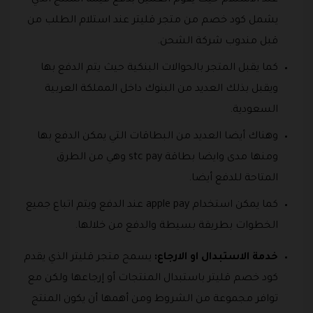
عند الاستلام حيث يقوم العميل بدفع قيمة المنتج الذي
يشمل كود خصم من متجر قليتر عند استلام الطلب من
قبل مندوب شركة الشحن.
كما يقبل المتجر بالحوالات البنكية حيث يتم الدفع بها
ويقبل بذلك العديد من البنوك داخل المملكة العربية
السعودية.
وهناك أيضا العديد من البطاقات التي يمكن الدفع بها
ومنها مدى وايضا بطاقة stc pay وهي من الطرق
المتاحة للدفع أيضا.
كما يمكن استخدام apple pay عند الدفع ويتم اتباع جميع
الخطوات بطريقة بسيطة والدفع من خلالها.
خدمة الاستبدال او الارجاع:
يسمح متجر قليتر الذي يقدم
كود خصم قليتر باستبدال المنتجات أو إرجاعها ولكن مع
توافر مجموعة من الشروط ومن أهمها أن يكون المنتج