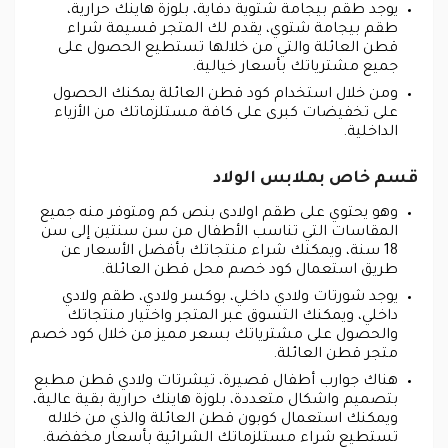
يوجد طقم بيجامة شتوية دفاية، بلوزة هاينك حرارية،
طقم بيجامة شتوي، يقدم لك المتجر قسيمة شراء
قطن العائلة والتي من خلالها تستطيع الحصول على
جميع مشترياتك بأسعار خيالية.
ومن خلال استخدام كود قطن العائلة يمكنك الحصول
على تخفيضات كبرى على كافة مستلزماتك من الأزياء
الداخلية.
قسم خاص بملابس الولاد
وهو يحتوي على طقم اولادى بنص كم ومتوفر منه جميع
المقاسات التي تناسب الأطفال من سن سنتين إلى سن
18 سنة، ويمكنك شراء منتجاتك بأفضل الأسعار عن
طريق استعمال كود خصم محل قطن العائلة.
يوجد شورتات ولادي داخلي، بوكسر ولادي، طقم ولادي
داخلي، ويمكنك التسوق عبر المتجر واختيار منتجاتك
والحصول على مشترياتك بسعر مميز من خلال كود خصم
متجر قطن العائلة.
هناك جوارب أطفال قصيرة، تيشرتات ولادي قطن مطبع
بتصميم واشكال متعددة، بلوزة هاينك حرارية بقية عالية،
ويمكنك استعمال كوبون قطن العائلة والذي من خلاله
تستطيع شراء مستلزماتك الشرائية بأسعار مخفضة.