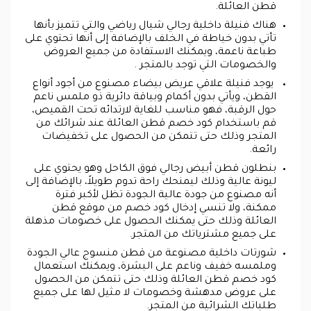
قطن العائلة.
هناك فنيلة داخلية رجالي شيال رياضي والتي تتميز بأنها
تأتي بدون خياطة في الخلف بالإضافة إلى أنها تحتوي على
طباعة ناعمة، ويمكنك الاستفادة من جميع العروض
والخصومات التي توجد بالمتجر .
يوجد فنيلة علاقي عريض بيضاء مصنوع من أجود أنواع
القطن، ويأتي بدون أكمام وبياقة دائرية ذو ملمس ناعم
حول الرقبة، فهو مناسب للغاية لارتدائه تحت القميص،
قم باستخدام كود خصم قطن العائلة عند شرائك من
المتجر وذلك حتى تتمكن من الحصول على تخفيضات
رائعة.
بنطلون قطن أبيض رجالي فوق الكاحل وهو يحتوي على
ليونة عالية وذلك ليمنحك راحة تدوم طويلاً، بالإضافة إلى
أنه مصنوع من جودة عالية الجودة تظل لأكبر فترة
ممكنة، ولا تنسي إدخال كود خصم من موقع قطن
العائلة وذلك حتى يمكنك الحصول على خصومات مذهلة
على جميع مشترياتك من المتجر.
شورتات داخلية مصنوعة من قطن منسوج عالي الجودة
وملمسه خفيف وناعم على البشرة، ويمكنك استعمال
كود خصم قطن العائلة وذلك حتى تتمكن من الحصول
على عروض مدهشة وخصومات لا مثيل لها على جميع
طلباتك الشرائية من المتجر.