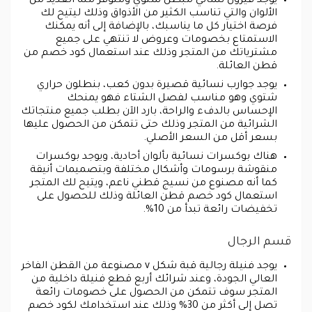
يوجد فيزون نسائي مبطن شتوي ومتوفر منه العديد من
الألوان والتي تناسب الكثير من الأذواق وذلك ليتيح لك
فرصة اختيار كل ما يناسبك، بالإضافة إلى أنه يمكنك
الاستمتاع بخصومات وعروض لا تنتهي على جميع
مشترياتك من المتجر وذلك عند استعمال كود خصم من
قطن العائلة.
يوجد جوارب نسائية قصيرة بدون كعب، بنطلون حراري
شتوي وهو مناسب لفصل الشتاء فهو يمنحك
الإحساس بالدفء والراحة، بارد الآن بطلب جميع منتجاتك
الشرائية من المتجر وذلك حتى تتمكن من الحصول عليها
بسعر أقل من السعر الأصلي.
هناك بوكسرات نسائية بألوان أحادية، ويوجد بوكسرات
منقوشة برسومات وأشكال مختلفة وبتصميمات أنيقة
كما أنه مصنوع من نسيج قطني ناعم، ويتيح لك المتجر
استعمال كود خصم قطن العائلة وذلك للحصول على
تخفيضات رائعة تبدأ من 10%.
قسم الرجال
يوجد فنيلة رجالية قبة شكل v مصنوعة من القطن الفاخر
العالي الجودة، وعند شرائك أربع قطع فنيلة داخلية من
المتجر سوف تتمكن من الحصول على خصومات رائعة
تصل إلى أكثر من 30% وذلك عند استخدامك لكود خصم