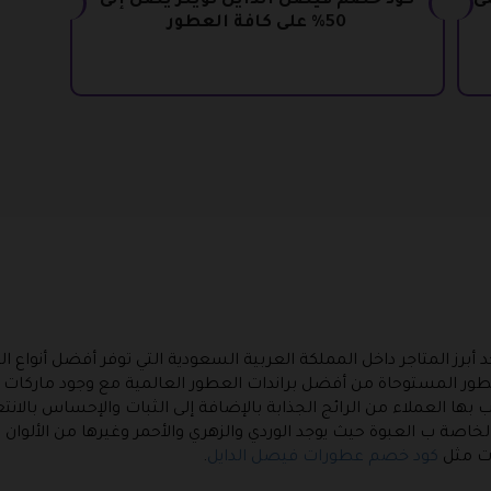
دايل 20% على
كود خصم فيصل الدايل تويتر يصل إلى
50% على كافة العطور
رز المتاجر داخل المملكة العربية السعودية التي توفر أفضل أنواع ا
ر المستوحاة من أفضل براندات العطور العالمية مع وجود ماركات عا
بها العملاء من الرائج الجذابة بالإضافة إلى الثبات والإحساس بالانتع
لخاصة ب العبوة حيث يوجد الوردي والزهري والأحمر وغيرها من الألوان ا
ت مثل
كود خصم عطورات فيصل الدايل
.