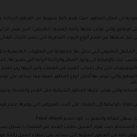
عودية في مجال العطور، حيث يقدم باقة متنوعة من العطور الجذابة، و
على الإطلاق والتي يغلب عليها رائحة المسك الطبيعي، الذي يعدل الرا
تي يتم صنعها من افخم أنواع الزيوت العطرية التي تتميز بالثبات العال
ور المخمل الطبيعي التي يدخل بها مجموعة من المكونات الطبيعية مث
اسب جدا، بالإضافة إلى وجود العطر والرائحة الزكية التي يتميز بها
لتخفيضات التي تنال إعجاب العديد من العملاء ومن أبرزها رمز خصم 
العطور والتي يتوفر بها أجمل أنواع العطور معها مما يساعد على توفي
يل.
لجذابة والتي يغلب عليها العطور الشرقية مثل العنبر والمسك وغي
ن خلاله بالإضافة إلى التعرف على أحدث العروض التي يوفرها متجر 
للغاية والتمتع ب كود خصم Faisal aldayel.
الاستخدام حيث يقوم العميل بطلب العديد من المنتجات بشكل بسيط
يوفر باقة من العطور المنزلية التي تساعد على إعطاء المنزل رائحة فو