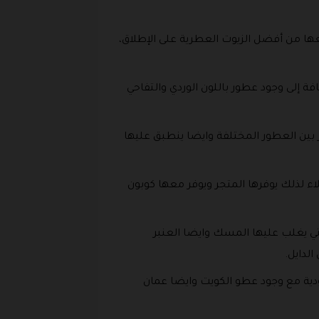
 التي تم صنعها من أفضل الزيوت العطرية على الإطلاق،
فة إلى وجود عطور باللون الوردي والتفاحي
يضا عطور فاخرة وتلقى رواجا كبير بين العطور المختلفة وايضا ينطبق عليها
ء لذلك يوفرها المتجر ويوفر معها كوبون
تي يغلب عليها المسك وايضا العنبر
لدايل.
دية مع وجود عطو الكويت وايضا عمان