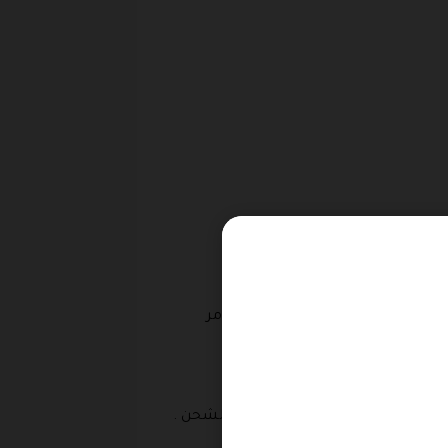
يت فريك، لذلك يجب في بداية الأمر
ة داخل متجر فيت فريك .
المحدد من خلال قائمة المقاسات .
المنتج وطريقة التوصيل ومصاريف الشحن .