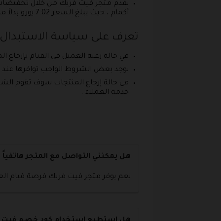
أكمام ، حيث يبلغ السعر 7.02 يورو بدلاً من السعر الأصلي البالغ 21.05 يورو .
تعرف على سياسة الاستبدال 
في حالة رغبة العميل في القيام بإرجاع المنتج أو استب
يوجد بعض الشروط الواجب توافرها عند إرج
خدمة العملاء .
هل يمكنني التواصل مع المتجر هاتفياً ؟
نعم يوفر متجر فيت فريك فرصة قيام العميل بالاتص
هل استطيع استخدام كود خصم فيت فر