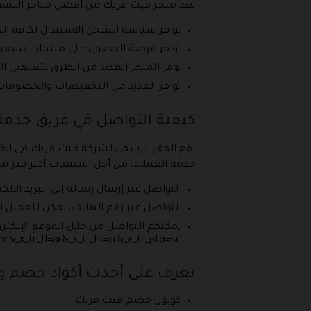
يعد متجر فيت فريك من أفضل متاجر التسوق 
توافر سياسة الشحن الاستبدال لكافة الم
توافر فرصة الحصول على منتجات بسعر مخ
يوفر المتجر العديد من الطرق لتسهيل التو
توافر العديد من التخفيضات والخصومات بنسبة تصل إل
كيفية التواصل في فريق خدمة
يقع المقر الرسمي لشركة فيت فريك في القا
خدمة العملاء، من أجل استيعاب أكبر قدر 
التواصل عبر إرسال رسالة إلى البريد الإ
التواصل عبر رقم الهاتف، يمكن للعميل الاتصال م
_x_tr_sl=en&_x_tr_tl=ar&_x_tr_hl=ar&_x_tr_pto=sc ، فقط يتم ملء كافة البيانات المتمثلة في ” الاسم – عنوان البريد الالكتروني
تعرف على أحدث أكواد خصم و عروض Fit Freak | ف
كوبون خصم فيت فريك .