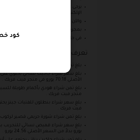
يرجى عزيزي العميل الدخول ونسخ أجدد كو
الإلكترونية .
والآن يمكنكم لصق أقوى كود خصم فيت فريك 70 في خانة ” رمز القسيمة ” أو ما يطلق عليها ” الرم
بمجرد لصق أحدث برومو كود فيت فريك 50% والضغط على استمرار، يتم تفعيل الكود مباشرةً داخل المتجر .
كود خصم fitfreakegypt تخفيضات حتى 40% عل
في حالة إذا كان أقوى كود خصم فيت فريك 35% ساري وصالح للاستخدام، فسوف يحصل العميل مباشرةً على أعلى نس
تعرف على أحدث عروض Fit Freak | فيت فريك 2026
بلغ ثمن شراء بنطلون حريمي من نسيج عادي بتصميم إرتفاع عالي 
الأصلي 70.18 يورو في متجر فيت فريك .
متجر فيت فريك .
فيت فريك .
بلغ ثمن شراء شورة حريمي قصير لركوب الدراجات يح
يورو بدلاً من السعر الأصلي 24.56 يورو .