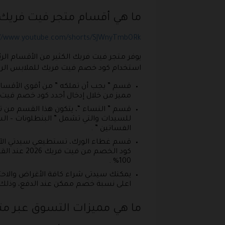
ما هي أقسام متجر فيت فريك 
://www.youtube.com/shorts/SJWnyTmbORk
يوفر متجر فيت فريك الكثير من الأقسام ا
استخدام كود خصم فيت فريك للملابس الري
قسم ” يجب أن تملكه ” من أقوى الأقسا
مميز من خلال إدخال أجدد كود خصم فيت فريك
قسم ” النساء “، يتكون هذا القسم من
للسيدات والتي تشمل ” البنطلونات – الس
الفساتين ” .
قسم غطاء الورك، تستطيعي سيدتي الآن 
كود الخصم
100% .
يمكنك سيدتي شراء كافة الأغراض والاحت
اعلى نسبة خصم ممكن عند الدفع، وذلك 
ما هي مميزات التسوق عبر متج