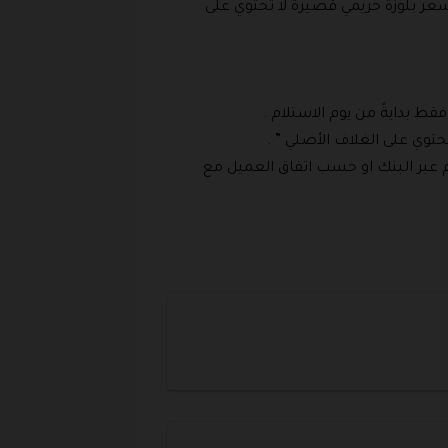
 خلال تخفيضات BLACK FRIDAY 2026 في متجر فيت فريك خصم بنسبة 66.7% على سعر بلوزة حريمي قصيرة لا تحتوي على
حتوي على الغلاف الأصلي ” .
جاع المنتجات سوف تقوم الشركة بإرسال الأموال كاملة إلى العميل دون خصومات، وذلك خلال 14 يوم عبر البنك او حسب اتفاق العميل مع