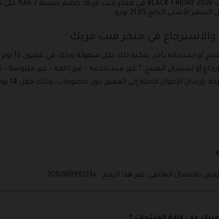
يقدم متجر فيت فريك من
والاسترجاع في متجر فيت فريك
داله بآخر، يمكنه ذلك بكل سهولة وذلك في غضون 13 يوم فقط بدايةً من يوم الاستلام .
اع أو استبدال المنتج، ” غير مستخدمة – غير تالفة – غير ملبوسة – ت
في حالة إر
ال الهاتفي، عبر هذا الرقم : +201096199223 .
يك على كافة المنتجات ؟