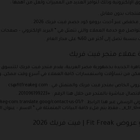
الإلكترونية وذلك لتوافر العديد من المميزات ولعل من أهمها :
نتجات بدون مقابل .
فض عبر أحدث برومو كود خصم فيت فريك 2026 .
اصل مع خدمة العملاء والتي تتمثل في ” البريد الإلكتروني – صفحات ال
ى أكثر من 60% على مدار العام .
 عملاء متجر فيت فريك
هرة الجديدة بجمهورية مصر العربية، يقدم متجر فيت فريك للتسوق ا
ممكن من تساؤلات واستفسارات كافة العملاء في أسرع وقت ممكن، و
لكتروني الخاص بمتجر فيت فريك والمتمثل في :
cs@fitfreakeg.com
.
باشرة بالمتجر من خلال هذا الرقم : +201096199223 .
يمكنكم التواصل من خلال الموقع الإلكتروني الرسمي عبر هذا الرابط : slate.goog/contact-us-01
 – رقم الجوال – الرسالة ” .
يت فريك 2026