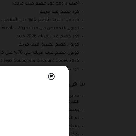
أحدث برومو كود خصم فيت فريك .
كود خصم فت فريك .
كود فيت فريك خصم 10% على الملابس الرياضية النسائية .
كوبون التخفيض من فيت فريك – Fit Freak .
كود خصم فيت فريك 2026 جديد .
كوبون خصم تطبيق فيت فريك .
كوبون خصم فيت فريك حتى 70% على كافة المنتجات Fit Freak .
t Freak Coupons & Discount Codes 2026 .
كود خصم fitfreakegypt جديد وفعال .
✖
ما هي خطوات استخدام كوبون خص
قد يرغب بعض العملاء في الحصول على أع
القيام بتسجيل الدخول إلى الموقع عبر رابط المتجر الرئيسي
يستطيع العميل الآن القيام بالتعرف على 
ثم القيام بالدخول إلى صفحة المنتج من 
يستطيع العميل الآن إضافة المنتج إلى 
يمكنكم الآن الحصول على هذا المنتج بسعر مخ