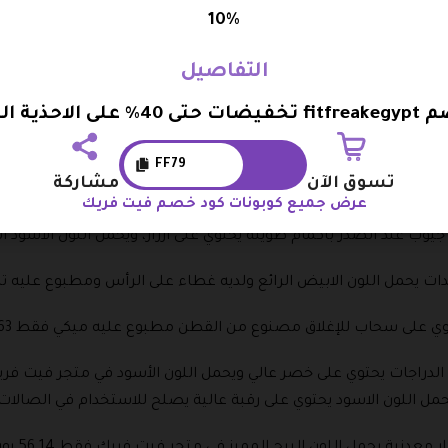
10%
د خصم فيت فريك من خلال موقعنا موقع بوابة الكوبونات والذي يوفر
ز الترويجي ” .
التفاصيل
ى الاحذية الرياضية
بة خصم .
FF79
تسوق الآن
مشاركة
عرض جميع كوبونات كود خصم فيت فريك
في متجر فيت فريك فقط 24.56 يورو بدلاً من السعر الأصلي البالغ 28.07 يورو .
توي على خصر عالي ويحمل اللون الأسود في متجر فيت فريك فقط 14.04 يورو بدلاً من 98