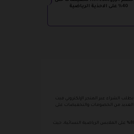
كود خصم fitfreakegypt تخفيضات حتى
40% على الاحذية الرياضية
بطلب الشراء عبر المتجر الإلكتروني فيت
ر العديد من الخصومات والتخفيضات على
يقدم موقع بوابة الكوبونات اليوم فرصة عظيمة لجميع المتابعين، وهي الحصول على أقوى كود خصم فيت فريك 80% على الملابس الرياضية النسائية، حيث