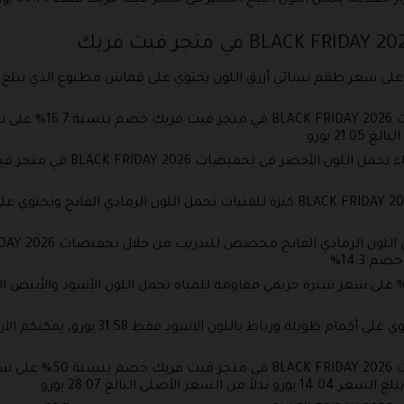
ون البيج المميز في متجر فيت فريك فقط 56.14 يورو بدلاً من السعر الأصلي 63.16 يورو .
يقدم متجر فيت فريك من
يوفر متجر فيت فريك جاكيت للنساء يحتوي ع
يقدم متجر فيت فريك من خل
لي البالغ 28.07 يورو .