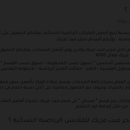
؟
https
لرئيسية لبيع أفضل الماركات الرياضية النسائية، يمكنكم الحصول ع
اضية ، وإليكم أقسام متجر فيت فريك :
م داخل متجر فيت فريك والذي يوفر أفضل المنتجات، يمكنكم الحصول
 فعال 100% .
 تصنيفين أساسين ” تسوق حسب المجموعة – تسوق حسب القسم “، يوف
راويل القصيرة – البلايز – حمالات الصدر الرياضية – مجموعة الملابس
القيام بشراء كافة المنتجات بقسم غطاء الورك بأفضل سعر مخفض،
 من فيت فريك 2026 عند القيام بالشراء، وسوف يتم الحصول مباشرة على أعلى نسبة خ
ياجات عبر قسم ” مسكن ” في متجر فيت فريك، لشراء أفضل الملابس 
من خلال إضافة كود الخصم .
ر فيت فريك للملابس الرياضية النسائية ؟