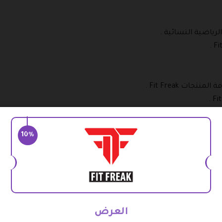
Fi
10%
م فيت فريك 2026 ؟
لى نسبة خصم عند شراء بعض الملابس والأزياء النسائية عبر متجر ف
 : https://fitfreakeg.com/ .
كافة الأزياء الرياضية المميزة للنساء من خلال أفضل الأقسام الرائع
اجل التعرف على كافة المواصفات الخاصة به، والقيام باختيار المقاس 
السلة، ثم الدخول إلى سلة التسوق لمعرفة السعر الإجمالي الخاص ب
العرض
فض عبر إضافة أحدث برومو كود خصم فيت فريك 2026 جديد وساري .