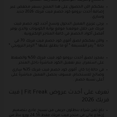
يمكنكم الآن الحصول على هذا المنتج بسعر مخفض عبر
إضافة أحدث برومو كود خصم فيت فريك 2026 جديد
وساري .
يرجى عزيزي العميل الدخول ونسخ أجدد كود خصم فيت
فريك من خلال موقعنا موقع بوابة الكوبونات والذي يوفر
أفضل أكواد الخصم في كافة المتاجر الإلكترونية .
والآن يمكنكم لصق أقوى كود خصم فيت فريك 70 في
خانة ” رمز القسيمة ” أو ما يطلق عليها ” الرمز الترويجي ”
.
بمجرد لصق أحدث برومو كود فيت فريك 50% والضغط
على استمرار، يتم تفعيل الكود مباشرةً داخل المتجر .
في حالة إذا كان أقوى كود خصم فيت فريك 35% ساري
وصالح للاستخدام، فسوف يحصل العميل مباشرةً على
أعلى نسبة خصم .
تعرف على أحدث عروض Fit Freak | فيت
فريك 2026
بلغ ثمن شراء بنطلون حريمي من نسيج عادي بتصميم
إرتفاع عالي في متجر فيت فريك فقط 24.56 يورو بدلاً من