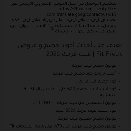
يمكنكم التواصل من خلال الموقع الإلكتروني الرسمي عبر
هذا الرابط : https://fitfreakeg-
com.translate.goog/contact-us-01/?
_x_tr_sl=en&_x_tr_tl=ar&_x_tr_hl=ar&_x_tr_pto=sc ، فقط
يتم ملء كافة البيانات المتمثلة في ” الاسم – عنوان البريد
الالكتروني – رقم الجوال – الرسالة ” .
تعرف على أحدث أكواد خصم و عروض
Fit Freak | فيت فريك 2026
كوبون خصم فيت فريك .
أحدث برومو كود خصم فيت فريك .
كود خصم فت فريك .
كود فيت فريك خصم 10% على الملابس الرياضية
النسائية .
كوبون التخفيض من فيت فريك – Fit Freak .
كود خصم فيت فريك 2026 جديد .
كوبون خصم تطبيق فيت فريك .
كوبون خصم فيت فريك حتى 70% على كافة المنتجات Fit