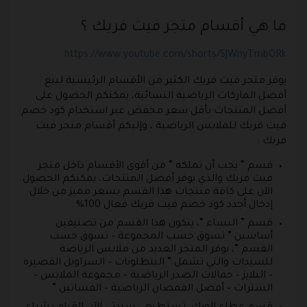
ما هي أقسام متجر فيت فريك ؟
https://www.youtube.com/shorts/SJWnyTmbORk
يوفر متجر فيت فريك الكثير من الأقسام الرئيسية لبيع
أفضل الماركات الرياضية النسائية، يمكنكم الحصول على
أفضل المنتجات بأقل سعر مخفض عبر استخدام كود خصم
فيت فريك للملابس الرياضية ، وإليكم أقسام متجر فيت
فريك :
قسم ” يجب أن تملكه ” من أقوى الأقسام داخل متجر
فيت فريك والذي يوفر أفضل المنتجات، يمكنكم الحصول
الآن على كافة منتجات هذا القسم بسعر مميز من خلال
إدخال أجدد كود خصم فيت فريك فعال 100% .
قسم ” النساء “، يتكون هذا القسم من تصنيفين
أساسين ” تسوق حسب المجموعة – تسوق حسب
القسم “، يوفر المتجر العديد من ملابس الرياضة
للسيدات والتي تشمل ” البنطلونات – السراويل القصيرة
– البلايز – حمالات الصدر الرياضية – مجموعة الملابس –
السترات – أفضل القمصان الرياضية – الفساتين ” .