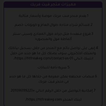
مميزات متجر فيت فريك
1.يقدم متجر فيت فريك موضة وأسعار مثالية.
2.قسائم شراء متاحة طوال العام و كوبونات خصم.
3.فروع متعددة مثل جراند مول المعادي وسيتي سنتر
ألماظة مول والمنصورة.
4.إبقى على تواصل دائم مع المتجر من خلال تسجيل بياناتك
وايميلك الالكتروني سوف يصلك كل ما هو جديد من خلال
اللينك التالي
https://fitfreakeg.com/contact-us-01/
.
5.سرية تامة للبيانات.
6.منصات مختلفة يمكن معرفة من خلالها كل ما هو جديد
في متجر فيت فريك.
7.إمكانية التواصل من خلال الرقم التالي
+
201096199223
لينك المتجر
https://fitfreakeg.com/
.