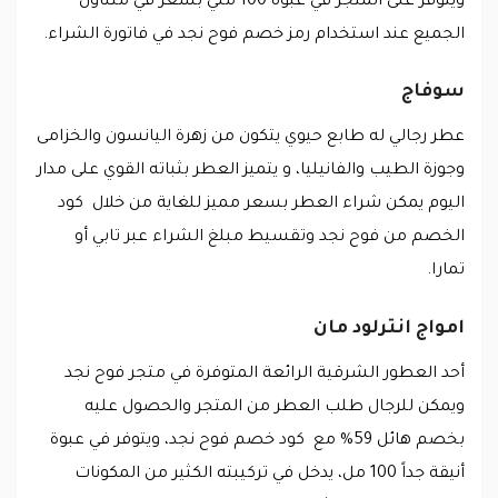
ويتوفر على المتجر في عبوة 100 ملي بسعر في متناول
الجميع عند استخدام رمز خصم فوح نجد في فاتورة الشراء.
سوفاج
عطر رجالي له طابع حيوي يتكون من زهرة اليانسون والخزامى
وجوزة الطيب والفانيليا، و يتميز العطر بثباته القوي على مدار
اليوم يمكن شراء العطر بسعر مميز للغاية من خلال كود
الخصم من فوح نجد وتقسيط مبلغ الشراء عبر تابي أو
تمارا.
امواج انترلود مان
أحد العطور الشرقية الرائعة المتوفرة في متجر فوح نجد
ويمكن للرجال طلب العطر من المتجر والحصول عليه
بخصم هائل 59% مع كود خصم فوح نجد، ويتوفر في عبوة
أنيقة جداً 100 مل، يدخل في تركيبته الكثير من المكونات