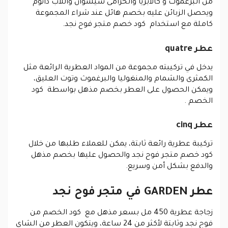
من البرغموث و كالابريا والخزامى سيشوان واللاب دانوم
ويحصل الزبائن عليه بخصم هائل عند شراء المجموعة
كاملة مع استخدام كود خصم متجر فوح نجد.
عطر quatre
يدخل في تركيبته مجموعة من المواد العطرية الرائعة مثل
الكمثرى والشمام والمنغوليا والبرغموث وتوت العليق،
ويمكن الحصول على العطر بخصم مذهل بواسطة كود
الخصم .
عطر cinq
تركيبة عطرية رائعة ثابتة، يمكن للعملاء طلبها من خلال
كود خصم متجر فوح نجد والحصول عليها بخصم مذهل
والدفع بشكل أمن وسريع.
عطر GARDEN في متجر فوح نجد
زجاجة عطرية 450 مل بسعر مذهل مع كود الخصم من
فوح نجد وثابتة لأكثر من 24 ساعة، ويتكون العطر من الشاي