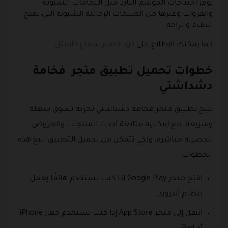
يوفر احتياجات الموسم البارد مثل البجامات الشتوية
والفروات وغيرها من المنتجات الرجالية الشتوية التي تمنح
الدفء والراحة.
كما يمكنك الإطلاع على
كود خصم شماغ كاستل
.
خطوات تحميل تطبيق متجر فخامة
دشداشتي
يتيح تطبيق متجر فخامة دشداشتي تجربة تسوق سهلة
وسريعة، مع إمكانية متابعة أحدث المنتجات والعروض
الحصرية مباشرة، ولكي تتمكن من تحميل التطبيق اتبع هذه
الخطوات:
افتح متجر Google Play إذا كنت تستخدم هاتفًا يعمل
بنظام أندرويد.
انتقل إلى متجر App Store إذا كنت تستخدم جهاز iPhone