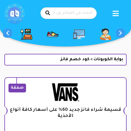
طي
حتوى
بوابة الكوبونات
كود خصم فانز
>
صفقة
قسيمة شراء فانز جديد 60% على أسعار كافة أنواع
الأحذية