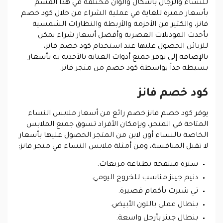
للنساء والرجال بأشكال وألوان مختلفة في هذا القسم
بأسعار مميزة للغاية في عملية الشراء من خلال كود خصم
فانز، والكثير من الأحزمة والأربطة والنظارات الشمسية
بأحدث الموديلات العصرية وأفضل أسعار شراء يمكن
للزبائن الحصول عليها عند استخدام كود خصم فانز،
بالإضافة إلى توفر جميع أدوات العناية بالأحذية به بأسعار
بسيطة جداً بواسطة كود خصم من متجر فانز.
كود خصم فانز
يوفر كود خصم فانز خصم رائع من أسعار ملابس النساء
المتاحة في المتجر، وبإمكان الأفراد تسوق جميع الملابس
الخاصة بالنساء أون لاين من المتجر الحصول عليها بأسعار
لا تقبل المنافسة، ومن أمثلة ملابس النساء في متجر فانز:
سترة منتفخة بطباعة مربعات.
دنيم جينز مناسب للخروج اليومي.
تي شيرت بأكمام قصيرة.
بنطال عملى باللون الأبيض.
بنطال جينز بأرجل واسعة.