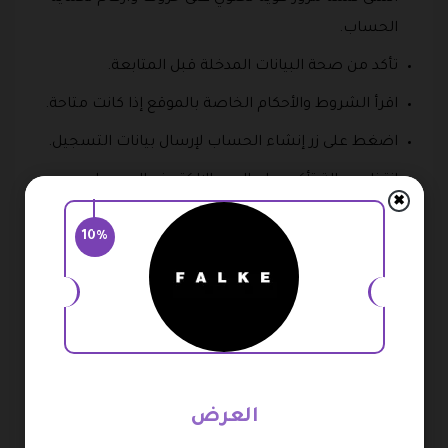
الحساب.
تأكد من صحة البيانات المدخلة قبل المتابعة.
اقرأ الشروط والأحكام الخاصة بالموقع إذا كانت متاحة.
اضغط على زر إنشاء الحساب لإرسال بيانات التسجيل.
انتظر رسالة تأكيد على البريد الإلكتروني المسجل.
✖
افتح البريد الإلكتروني وتحقق من رسالة التفعيل.
10%
اضغط على رابط التفعيل داخل الرسالة لتأكيد الحساب.
بعد التفعيل قم بتسجيل الدخول باستخدام بياناتك.
أضف عنوان الشحن الخاص بك لتسهيل عمليات
الطلب.
يمكنك حفظ أكثر من عنوان إذا رغبت في ذلك.
العرض
قم بتحديث بياناتك الشخصية من صفحة الحساب عند