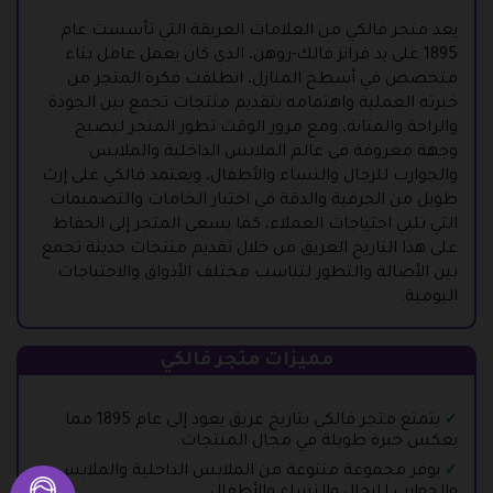
يعد متجر فالكي من العلامات العريقة التي تأسست عام
1895 على يد فرانز فالك-روهن، الذي كان يعمل عامل بناء
متخصص في أسطح المنازل، انطلقت فكرة المتجر من
خبرته العملية واهتمامه بتقديم منتجات تجمع بين الجودة
والراحة والمتانة، ومع مرور الوقت تطور المتجر ليصبح
وجهة معروفة في عالم الملابس الداخلية والملابس
والجوارب للرجال والنساء والأطفال، ويعتمد فالكي على إرث
طويل من الحرفية والدقة في اختيار الخامات والتصميمات
التي تلبي احتياجات العملاء، كما يسعى المتجر إلى الحفاظ
على هذا التاريخ العريق من خلال تقديم منتجات حديثة تجمع
بين الأصالة والتطور لتناسب مختلف الأذواق والاحتياجات
اليومية.
مميزات متجر فالكي
يتمتع متجر فالكي بتاريخ عريق يعود إلى عام 1895 مما
يعكس خبرة طويلة في مجال المنتجات.
يوفر مجموعة متنوعة من الملابس الداخلية والملابس
والجوارب للرجال والنساء والأطفال.