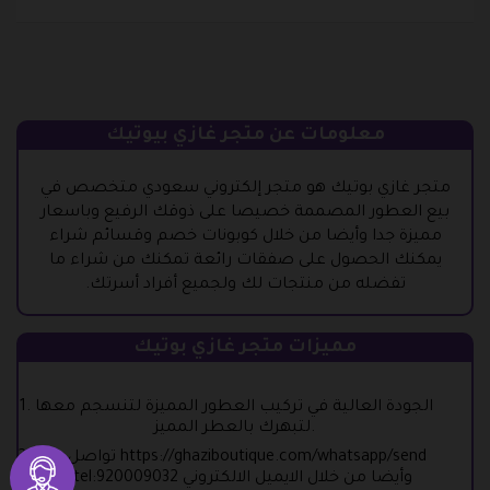
معلومات عن متجر غازي بيوتيك
متجر غازي بوتيك هو متجر إلكتروني سعودي متخصص في
بيع العطور المصممة خصيصا على ذوقك الرفيع وباسعار
مميزة جدا وأيضا من خلال كوبونات خصم وقسائم شراء
يمكنك الحصول على صفقات رائعة تمكنك من شراء ما
تفضله من منتجات لك ولجميع أفراد أسرتك.
مميزات متجر غازي بوتيك
الجودة العالية في تركيب العطور المميزة لتنسجم معها
لتبهرك بالعطر المميز.
تواصل مع https://ghaziboutique.com/whatsapp/send
أو tel:920009032 وأيضا من خلال الايميل الالكتروني