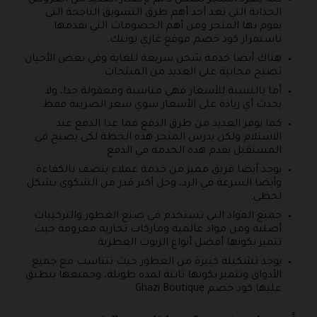
كما ينفرد المتجر بشكل دائم بإصدار العديد من العروض
الجذابة التي تعد أحد أهم طرق التسويق الناجحة التي
يقوم بها المتجر ومن أهم الخصومات التي يقدمها
باستمرار كود خصم موقع غازي بوتيك.
هناك أيضا خدمة شحن سريعة للغاية وفي بعض الأحيان
تصبح مجانية على العديد من المنتجات.
أما بالنسبة للأسعار فهي مناسبة ومعقولة جدا، ولا
يحدث أي زيادة على الأسعار سوي سعر الضريبة فقط.
كما يوفر العديد من طرق الدفع فما عدا الدفع عند
الاستلام ولكن يدرس المتجر هذه الخطة لكي يصبح في
المستقبل يقدم هذه الخدمة في الدفع.
يوجد أيضا فريق مميز من خدمة عملاء يتصف بالكفاءة
وأيضا السرعة في الرد، وحل أكبر قدر من الشكوى بشكل
لحظي.
جميع المواد التي تستخدم في صنع العطور والتركيبات
أصلية ومن مواد عالمية وماركات تجارية معروفة حيث
تتميز بكونها أفضل أنواع الزيوت العطرية.
يوجد تشكيلة كبيرة من العطور حيث تتناسب مع جميع
الأذواق وتتميز بكونها ثابتة لمدة طويلة، وجميعها ينطبق
عليها كود خصم Ghazi Boutique.