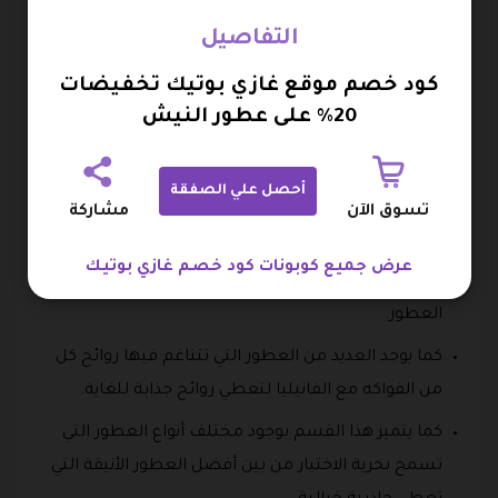
هذا النوع من العطور، عطر العنبر وبعض روائح الفواكه
التفاصيل
النفاذة.
كود خصم موقع غازي بوتيك تخفيضات
رابعا قسم العطور النسائية
20% على عطور النيش
تعد العطور النسائية من أفضل الأنواع التي يقدمها متجر
غازي بوتيك نظرا لكونها تتمتع بالجمال والأناقة.
أحصل علي الصفقة
تسوق الآن
مشاركة
كما يقدم من خلال هذا القسم تشكيلة من أفضل
العطور النسائية التي تم اقتباسها من أفضل أنواع
عرض جميع كوبونات كود خصم غازي بوتيك
العلامات التجارية العالمية المتخصصة في مجال
العطور.
كما يوجد العديد من العطور التي تتناغم فيها روائح كل
من الفواكه مع الفانيليا لتعطي روائح جذابة للغاية.
كما يتميز هذا القسم بوجود مختلف أنواع العطور التي
تسمح بحرية الاختيار من بين أفضل العطور الأنيقة التي