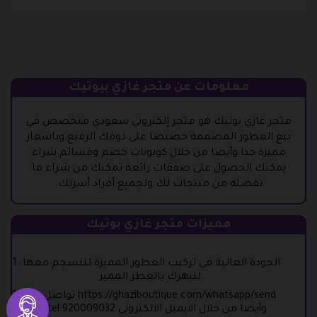
معلومات عن متجر غازي بيوتيك
متجر غازي بوتيك هو متجر إلكتروني سعودي متخصص في
بيع العطور المصممة خصيصا على ذوقك الرفيع وباسعار
مميزة جدا وأيضا من خلال كوبونات خصم وقسائم شراء
يمكنك الحصول على صفقات رائعة تمكنك من شراء ما
تفضله من منتجات لك ولجميع أفراد أسرتك.
مميزات متجر غازي بوتيك
الجودة العالية في تركيب العطور المميزة لتنسجم معها
لتبهرك بالعطر المميز.
تواصل مع https://ghaziboutique.com/whatsapp/send
أو tel:920009032 وأيضا من خلال الايميل الالكتروني