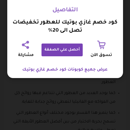
هذا النوع من العطور، عطر العنبر وبعض روائح الفواكه
التفاصيل
النفاذة.
كود خصم غازي بوتيك للعطور تخفيضات
رابعا قسم العطور النسائية
تصل الى 20%
تعد العطور النسائية من أفضل الأنواع التي يقدمها متجر
غازي بوتيك نظرا لكونها تتمتع بالجمال والأناقة.
أحصل علي الصفقة
تسوق الآن
مشاركة
كما يقدم من خلال هذا القسم تشكيلة من أفضل
العطور النسائية التي تم اقتباسها من أفضل أنواع
عرض جميع كوبونات كود خصم غازي بوتيك
العلامات التجارية العالمية المتخصصة في مجال
العطور.
كما يوجد العديد من العطور التي تتناغم فيها روائح كل
من الفواكه مع الفانيليا لتعطي روائح جذابة للغاية.
كما يتميز هذا القسم بوجود مختلف أنواع العطور التي
تسمح بحرية الاختيار من بين أفضل العطور الأنيقة التي