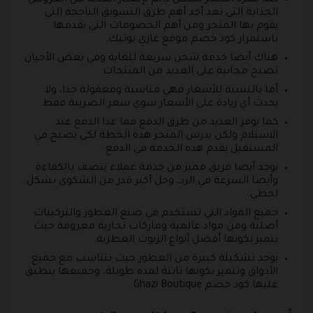
كما ينفرد المتجر بشكل دائم بإصدار العديد من العروض
الجذابة التي تعد أحد أهم طرق التسويق الناجحة التي
يقوم بها المتجر ومن أهم الخصومات التي يقدمها
باستمرار كود خصم موقع غازي بوتيك.
هناك أيضا خدمة شحن سريعة للغاية وفي بعض الأحيان
تصبح مجانية على العديد من المنتجات.
أما بالنسبة للأسعار فهي مناسبة ومعقولة جدا، ولا
يحدث أي زيادة على الأسعار سوي سعر الضريبة فقط.
كما يوفر العديد من طرق الدفع فما عدا الدفع عند
الاستلام ولكن يدرس المتجر هذه الخطة لكي يصبح في
المستقبل يقدم هذه الخدمة في الدفع.
يوجد أيضا فريق مميز من خدمة عملاء يتصف بالكفاءة
وأيضا السرعة في الرد، وحل أكبر قدر من الشكوى بشكل
لحظي.
جميع المواد التي تستخدم في صنع العطور والتركيبات
أصلية ومن مواد عالمية وماركات تجارية معروفة حيث
تتميز بكونها أفضل أنواع الزيوت العطرية.
يوجد تشكيلة كبيرة من العطور حيث تتناسب مع جميع
الأذواق وتتميز بكونها ثابتة لمدة طويلة، وجميعها ينطبق
عليها كود خصم Ghazi Boutique.