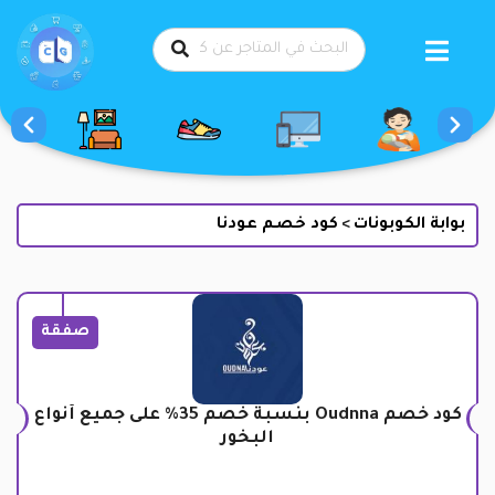
طي
حتوى
بوابة الكوبونات
كود خصم عودنا
>
صفقة
كود خصم Oudnna بنسبة خصم 35% على جميع أنواع
البخور