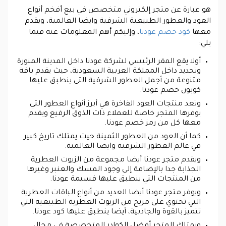
هو عبارة عن متجر إلكتروني متخصص في بيع أفخم أنواع
العود والعطور الطبيعية الشرقية وايضا العالمية، ويقدم
معها
كود خصم عودنا
، وإليكم أهم المعلومات عنه فيما
يلي:
أولا يقع المقر الرئيسي لشركة عودنا داخل المدينة المنورة
وتحديد داخل المملكة العربية السعودية، حيث يقدم باقة
متنوعة من أجمل العطور الشرقية التي ينطبق عليها
كوبون خصم عودنا.
وتعد منتجات العود الفاخرة هي أبرز أنواع العطور التي
يوفرها المتجر خاصة للعملاء ذات الذوق الرفيع ويقدم
معها كل من رمز خصم عودنا.
كما أن العود من العطور الثمينة حيث يمتلك تاريخ كبير
في عالم العطور الشرقية وايضا العالمية.
ويقدم متجر عودنا أيضا مجموعة من الزيوت العطرية
الجذابة جدا بالإضافة إلى وجود المسك والعنبر وغيرها
من المنتجات التي ينطبق عليها قسيمة عودنا.
ويوفر متجر عودنا أيضا العديد من أنواع الباقات العطرية
التي تحتوي على مزيج من الزيوت العطرية الطبيعية التي
تتميز بالقوة والجاذبية، أيضا ينطبق عليها كود عودنا.
ويمتلك المتجر أفضل الكوادر المتخصصة في مجال