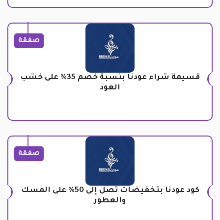
صفقة
قسيمة شراء عودنا بنسبة خصم 35% على خشب
العود
صفقة
كود عودنا بتخفيضات تصل إلى 50% على المسك
والعطور