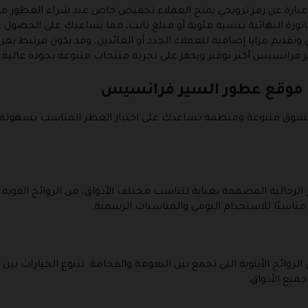
رة عن رمز ترويجي يمنح العملاء تخفيض خاص عند شراء العطور من 
الفاتورة النهائية بنسبة مئوية أو مبلغ ثابت، مما يساعدك على الحصو
وتقديم مزايا إضافية للعملاء الجدد أو العائدين، وقد يكون مرتبط 
رانسيس أكثر توفير ويحفز على تجربة منتجات متنوعة بجودة عالية.
 موقع عطور السير فرانسيس
سوق متنوعة ومنظمة تساعدك على اختيار العطر المناسب بسهولة
الية المصممة بعناية لتناسب مختلف الأذواق، من الروائح القوية الجذ
 مناسبًا للاستخدام اليومي والمناسبات الرسمية.
ائح الأنثوية التي تجمع بين النعومة والفخامة. تتنوع الخيارات بين ا
ميع الأذواق.