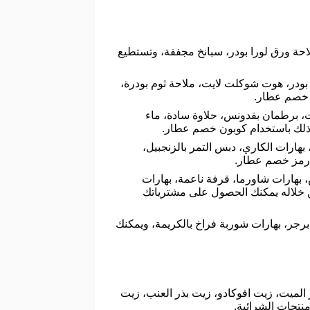
احة ورق لورا بودر، سبانخ مجففة، وتستطيع
ودر، هوت شوكلت لايت، ملاحة ثوم بودرة،
ن خصم عطار.
برطمان بقدونس، حلاوة سادة، ماء
 وذلك باستخدام كوبون خصم عطار.
ارات الكاري، دبس التمر بالزنجبيل،
 رمز خصم عطار.
بهارات شاورما، قرفة ناعمة، بهارات
خلاله يمكنك الحصول على مشترياتك
برجر، بهارات شوربة فراخ بالكريمة، ويمكنك
 الميت، زيت افوكادو، زيت بذر العنب، زيت