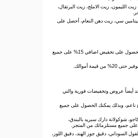
ت الليمون، زيت الاملج، زيت البرتقال،
ر.
يتامين سي، زيت دهن النعام، أحصل على
وهو يحتوي على زيت الخروع، زيت حناء، زيت حنضل، قم بتطبيق كود خصم عطار قبل الدفع وذلك لتتمكن من الحصول على تخفيض اضافي 15% على جميع
مة أموالك.
جد أيضاً عروض وتخفيضات فورية والتي
ح ناعم، وبذلك يمكنك الحصول على جميع
ه بالكاجو، شوكولاتة دارك سبريد بالبندق،
لى جميع مستلزماتك من المتجر.
فول السوداني، دقيق جوز الهند، دقيق اللوز،