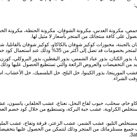
:
لحمص، مكرونة العدس، مكرونة الشوفان، مكرونة الحنطة، مكرونة الخضر
ول على كافة منتجاتك من المتجر بأسعار لا مثيل لها.
لجبنة، مخبوزات كوكيز شوفان بالكاكاو، كوكيز شوفان بالفانليا، شو
لى أكثر من 35% وذلك عند استعمال كود خصم عطار الجهني.
شيا، بذور الكتان، بذور عباد الشمس، بذور اليقطين، بذور البروكلي، كو
يد من التخفيضات والعروض الرائعة والتي تستطيع الحصول عليها وذل
 المورينجا، بذور الكينوا، خل البلح، خل البلسميك، خل الأعشاب، ا
قت الشراء.
كاو خام، سحلب، حبوب لقاح النحل، نعناع، عشب الحلفابر، يانسون،
خلص الكراوية، عشب حبة البركة، وتستطيع من خلال كود خصم العطا
تخلص التليو، عشب الشمر، عشب الزعتر، قرفة وتفاح، عشب الملي