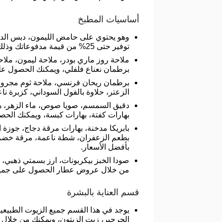
أساسيات المطبخ
وهو يحتوي على حامض الليمون، دبس الدوم
توفير حتى 25% من قيمة مدفوعاتك وذلك عند تطبيق كود خصم عطار أو كود خصم 3attar.
ملاحة روز ماري بودر، ملاحة ليمون، ملا
برطمان نعناع فلفلي، ويمكنك الحصول على 
برطمان ريحان فرنسي، ملاحة ثوم مجرو
الزعتر، حلاوة بالفول السوداني، كزبرة ن
دقيق السمسم، صويا صوص، ماء الزهر، هر
بهارات كفتة، بهارات كبسة، ويمكنك الح
بابريكا مدخنة، بهارات مرقة دجاج، جوزة
بطعم الزعفران، شطة ناعمة، مرقة خضرو
بأفضل الأسعار.
صودا الخبز بيكربونات، ارز بسمتي ذهبي، 
من خلال عروض عطار الحصول على جميع ط
قسم العناية بالبشرة
يوجد في هذا القسم جميع الزيوت الطبيعية
الجرجير، زيت الزيتون، ويمكنك من خلال كود خصم عطا