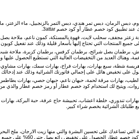
، دبس الرمان، دبس تمر هندي، دبس التمر بالزنجبيل، ماء الزعتر، مل
حة زعتر مجفف، سحلب لايت، قهوة بالمستكة، كمون ناعم، ملاحة بصل ب
جميع المنتجات التي تحتاج إليها بأسعار قليلة وذلك عند تفعيل كوبو
ش، برطمان بصل شرائح، برطمان كرفس، برطمان كزبرة، ملاحة شبت، 
اعمة، وهناك العديد من التخفيضات العالية التي تستطيع الحصول عليها
يسة شطة، سبع بهارات، بهارات فراخ، بهارات سمك، بهارات مشاوي، به
صول على تخفيض هائل على إجمالي فاتورتك الشرائية وذلك عند إدخالك
 الطيب، بهارات مرقة لحمة، حبهان ناعم، حبهان حصي، بهارات بطاطس، 
ات، ويتيح لك استخدام كود خصم عطار أو رمز خصم عطار والذي من 
بهارات تندوري، خلطة اعشاب، تحبيشة حاج عرفة، حبة البركة، بهارات 
لباتك الشرائية بخصم شراء كبير.
 التي تساعدك على تحسين البشرة والتي منها زيت الارجان، ملح البحر
ر الحصول على تخفيض رائع يصل حتى 60% على جميع منتجات الشرائية.