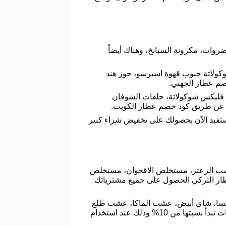
وات، مكرونة السبانخ، وهناك أيضاً
كولاتة حبوب قهوة اسبرسو، جوز هند
رن فليكس شوكولاتة، حلقات الشوفان
ك عن طريق كود خصم عطار الكويت.
ستفيد الآن بحصولك على تخفيض شراء كبير
 عشب الزعتر، مستخلص الاقحوان، مستخلص
ر التركي الحصول على جميع مشترياتك
سا، شاي أبيض، عشب الماكا، عشب طلع
النخل، عشب اكليل الجبل، بادر الآن بطلب جميع مستلزماتك من المتجر وذلك لتتمكن من الحصول عليها بتخفيضات تبدأ نسبتها من 10% وذلك عند استخدام