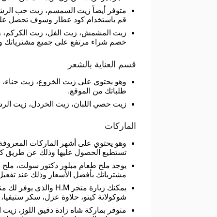
متوفر أيضاً زيت السمسم، زيت حب الرشاد
قم باستخدام كود عطار وسوف تحصل على
زيت المشمش، زيت الفل، زيت الكركم، زي
خصم شراء مرتفع على جميع مشترياتك وذ
قسم العناية بالشعر
طلباتك من الموقع.
زيت حصي اللبان، زيت الخردل، زيت الرشاد، زي
الماركات
وهو يحتوي على أشهر الماركات المعروفة 
تستطيع الحصول عليها وذلك عن طريق ك
يوجد ملح طعام مبلور دكتور سولت، ملح ط
مشترياتك بأفضل الأسعار وذلك عند تفعيل 
يمكنك زيارة متجر H.M
شوكولاتة كيتو، حلاوة عزل، سكر ستيفي
متوفر بماركة شاه زادة دقيق اللوز، زيت ا