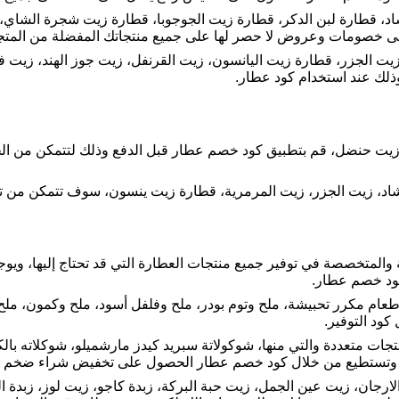
، قطارة لبن الدكر، قطارة زيت الجوجوبا، قطارة زيت شجرة الشاي، زي
 خصومات وعروض لا حصر لها على جميع منتجاتك المفضلة من المتج
ت الجزر، قطارة زيت اليانسون، زيت القرنفل، زيت جوز الهند، زيت ف
لك عند استخدام كود عطار.
ت الجزر، زيت المرمرية، قطارة زيت ينسون، سوف تتمكن من توفير حتى 20% من قي
والمتخصصة في توفير جميع منتجات العطارة التي قد تحتاج إليها، ويو
ود خصم عطار.
عام مكرر تحبيشة، ملح وتوم بودر، ملح وفلفل أسود، ملح وكمون، مل
كود التوفير.
 والذي يوفر لك منتجات متعددة والتي منها، شوكولاتة سبريد كيدز مارشميلو، شوكلات
ا، وتستطيع من خلال كود خصم عطار الحصول على تخفيض شراء ضخم ع
لارجان، زيت عين الجمل، زيت حبة البركة، زبدة كاجو، زيت لوز، زبدة ال