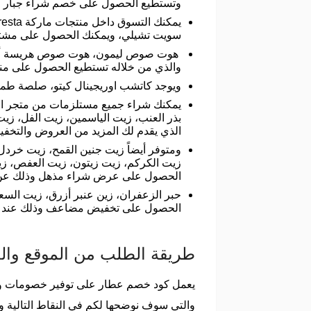
وتستطيع الحصول على خصم شراء جبار عل
سويت تشيلي، ويمكنك الحصول على مشترياتك بتخفيض م
هوت صوص ليمون، هوت صوص هريسة أوريجي
والذي من خلاله تستطيع الحصول على من
ويوجد كاتشب اوريجينال كيتو، صلصة طماطم
يمكنك شراء جميع مستلزمات من متجر البد
بذر العنب، زيت الياسمين، زيت الفل، زيت
الذي يقدم لك المزيد من العروض والتخفي
ومتوفر أيضاً زيت جنين القمح، زيت خرد
زيت الكركم، زيت زيتون، زيت العفص، زيت
الحصول على عرض شراء مذهل وذلك عن
حبر الزعفران، زين عنبر أزرق، زيت السع
الحصول على تخفيض مضاعف وذلك عند ا
طريقة الطلب من الموقع وا
يعمل كود خصم عطار على توفير خصومات وع
والتي سوف نوضحها لكم في النقاط التالية و