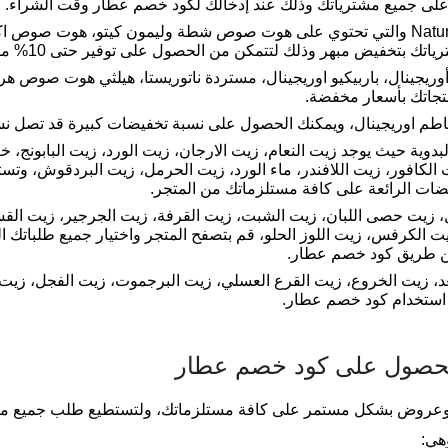
ى جميع مشترياتك وذلك عند إدخالك لكود خصم عطار وقت الشراء.
يمكنك التسوق داخل منتجات ماركة Naturesta والتي تحتوي على هوت صوص شطة وليمون 
بهر وذلك لتتمكن من الحصول على توفير حتى 10% من قيمة الطلبية الخاصة بك.
نال، باربيكيو اوريجينال، مستردة ناتوريستا، هيلثي هوت صوص هر
تجاتك بأسعار مخفضة.
 اوريجينال، ويمكنك الحصول على نسبة تخفيضات كبيرة قد تصل نسبتها 
وية حيث يوجد زيت النعام، زيت الارجان، زيت الورد، زيت البابونج، 
 الكافور، زيت اللافندر، ماء الورد، زيت الحرمل، زيت البردقوش، وتست
ضات الرائعة على كافة مستلزماتك من المتجر.
ل، زيت حصى اللبان، زيت الشبت، زيت القرفة، زيت الجرجير، زيت ال
 الكرفس، زيت اللوز الحلو، قم بتصفح المتجر واختيار جميع طلباتك 
 طريق كود خصم عطار.
د، زيت الخروع، زيت القرع العسلي، زيت البرجموت، زيت الفجل، زيت 
ستخدام كود خصم عطار.
لحصول على كود خصم عطار
روض بشكل مستمر على كافة مستلزماتك، ولتستطيع طلب جميع منتج
هي: