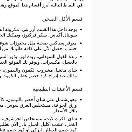
في النقاط التالية أبرز أقسام هذا الموقع وهي
قسم الأكل الصحي
يوجد داخل هذا القسم أرز بني، مكرونة ا
سويتال أكياس، سكر فركتوز، ويمكنك الحص
متوفر سناكس صحية مثل مخبوزات شوفان با
خشن، أحصل الآن على كافة طلباتك من المتجر بخصومات قد تصل إ
زبدة الفول السوداني، زبدة لوز، بذور ال
بالعسل، مكسرات، ويوفر لك الموقع العد
شاي ماتشا، مشروب الكمون والليمون، عشب
وذلك عند إدراج كود خصم عطار الكويت و
قسم الأعشاب الطبيعية
وهو يشتمل على شاي أخضر بالليمون، كا
ورق الجوافة، مستخلص العرق سوس، مست
بأقل الأسعار.
شاي الكرك لايت، مستخلص الخرشوف، مس
كود خصم العطار التركي أو كود خصم 3attar.