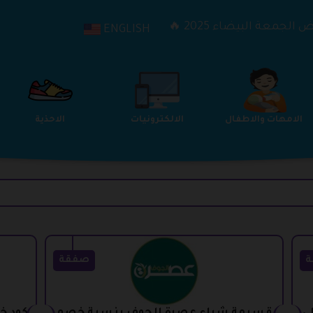
الجمعة البيضاء 2025 🔥
ENGLISH
الترفيه
الامهات والاطفال
الالكترونيات
ة
صفقة