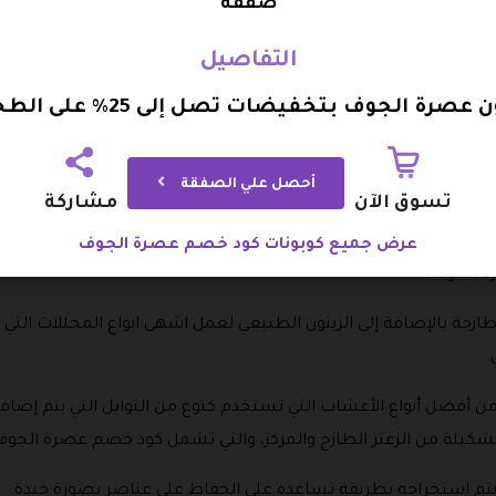
تون الطبيعي الذي يتم الحصول عليه من أجود أنواع الزيوت في العالم وا
صفقة
التفاصيل
زة له ويتم اقتناء هذه الأنواع بعناية فائقة حتى تصل إلى العملاء ف
عصرة الجوف بتخفيضات تصل إلى 25% على الطحينة
ودة في التغليف والتعبئة وايضا عند قطف الزيتون، لذاك ينتج عنه أف
أحصل علي الصفقة
تسوق الآن
مشاركة
ا حيث يتكون من مجموعة شهية جدا من المخللات وهي متنوعة لكي تت
عرض جميع كوبونات كود خصم عصرة الجوف
ة الجوف.
جة بالإضافة إلى الزيتون الطبيعي لعمل اشهى انواع المخللات التي 
.
 من أفضل أنواع الأعشاب التي تستخدم كنوع من التوابل التي يتم إض
كيلة من الزعتر الطازج والمركز، والتي تشمل كود خصم عصرة الجو
ما يتم استخراجه بطريقة تساعده على الحفاظ على عناصر بصورة جيدة.