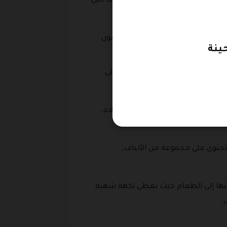
لتي تقوم بانتاجها مزارع عصرة الجوف التي
ي أفضل حال و يحصلون أيضا على كوبون
ضل أنواع الزيتون الطبيعي الصحي على
ناسب مع الأذواق المتعددة للعملاء،
تحتوي على مجموعة من الألياف،
افتها إلى الطعام حيث تعطي نكهة شهية
ف.