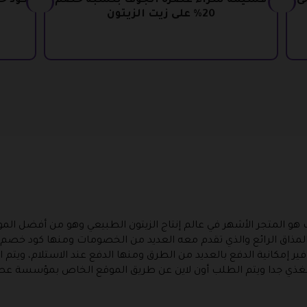
ى
قسيمة شراء عصرة الجوف بنسبة خصم
20% على زيت الزيتون
المتجر الأشهر في عالم إنتاج الزيتون الطبيعي وهو من أفضل الموا
ذو المذاق الرائع والذي تقدم معه العديد من الخصومات ومنها كود خ
ير إمكانية الدفع بالعديد من الطرق ومنها الدفع عند الاستلام، ويتم 
رص على أن يكون نقي بدرجة 100 ٪ ومغذي جدا ويتم الطلب أون لاين عن طريق الموقع ال