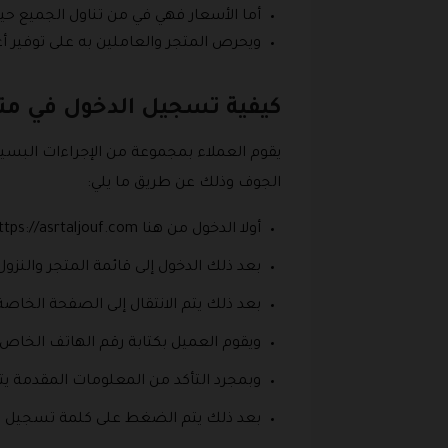
أما الأسعار فهي في من تناول الجميع حيث
ويحرص المتجر والعاملين به على توفير 
كيفية تسجيل الدخول في مت
يقوم العملاء بمجموعة من الإجراءات البس
الجوف وذلك عن طريق ما يلي:
أولا الدخول من هنا https://asrtaljouf.com/ إلى متجر عصرة الجوف الذي يقدم كود خصم متجرعصرة الجوف مع أجود أنواع زيت الزيتون.
بعد ذلك الدخول إلى قائمة المتجر والنزو
بعد ذلك يتم الانتقال إلى الصفحة الخا
ويقوم العميل بكتابة رقم الهاتف الخاص 
وبمجرد التأكد من المعلومات المقدمة يت
بعد ذلك يتم الضغط على كلمة تسجيل ال