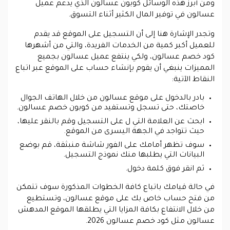
ومن أبرز هذه الوسائل كوبون عسالون الذي يدعم عميل
عسالون في توفير المال الكثير أثناء التسوق.
وتجدر الإشارة هنا إلى أن التسجيل على الموقع قد يقدم
للعميل أكبر كمية من الخدمات الفريدة، والتي من أشهرها
كود خصم عسالون، ولكي ينتفع عميل عسالون بجميع
المميزات ينبغي أن يقوم بإنشاء حساب على الموقع عبر اتباع
النقاط الآتية:
بادر بالدخول على موقع عسالون من خلال الهاتف الجوال
خاصتك، حتى تسجل وتستفيد من كوبون خصم عسالون.
ابحث عن العلامة التي ل على التسجيل وقم بالنقر عليها،
حيث تتواجد في الجهة اليسرى من الموقع.
سوف تظهر أمامك على الفور شاشة منبثقة، قم بوضع
البيانات التي يطلبها منك نموذج التسجيل.
ثم انقر فوق كلمة دخول.
في حالة قيامك باتباع كافة الخطوات المذكورة سوف تتمكن
من فتح حساب خاص بك على موقع عسالون، وتستطيع
من خلال الانتفاع بكافة المزايا التي يطلقها الموقع المدهش
عسالون مثل كود خصم عسالون 2026.