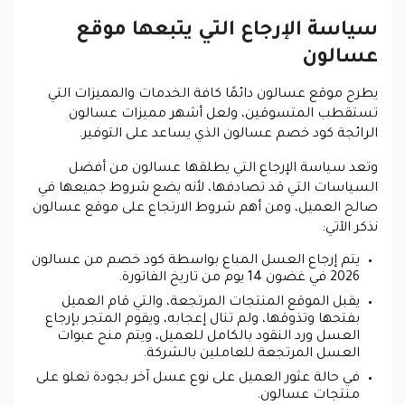
سياسة الإرجاع التي يتبعها موقع
عسالون
يطرح موقع عسالون دائمًا كافة الخدمات والمميزات التي
تستقطب المتسوقين، ولعل أشهر مميزات عسالون
الرائجة كود خصم عسالون الذي يساعد على التوفير.
وتعد سياسة الإرجاع التي يطلقها عسالون من أفضل
السياسات التي قد تصادفها، لأنه يضع شروط جميعها في
صالح العميل، ومن أهم شروط الارتجاع على موقع عسالون
نذكر الآتي:
يتم إرجاع العسل المباع بواسطة كود خصم من عسالون
2026 في غضون 14 يوم من تاريخ الفاتورة.
يقبل الموقع المنتجات المرتجعة، والتي قام العميل
بفتحها وتذوقها، ولم تنال إعجابه، ويقوم المتجر بإرجاع
العسل ورد النقود بالكامل للعميل، ويتم منح عبوات
العسل المرتجعة للعاملين بالشركة.
في حالة عثور العميل على نوع عسل آخر بجودة تعلو على
منتجات عسالون.