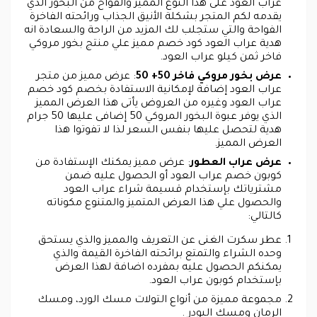
عراب العود على هذا النوع المميز والفواح من البخور الذي
يقدمه لكم المتجر بشكلة الأنيق الجذاب ورائحته الفاخرة
الفواحة والتي ستجلب لك المزيد من الراحة والسعادة انه
هدية عراب العود كود خصم مميز علي منتج بخور مروكي
فاخر ثمن كيلو عراب العود.
عرض بخور مروكي فاخر 50+ 50
: عرض مميز من متجر
عراب العود إضافة لإمكانية الاستفادة بخصم كود خصم
عراب العود وغيره من العروض يأتى هذا العرض المميز
الذي يوفر عبوة البخور المروكي 50 إضافى عليها 50 جرام
هدية لتحصل عليها بنفس السعر لذا لا تفوتوا هذا
العرض المميز.
عرض عراب العطور
: عرض مميز يمكنك الإستفادة من
كوبون خصم عراب العود أو الحصول عليه ضمن
مشترياتك بإستخدام قسيمة شراء عراب العود
والحصول علي هذا العرض المتميز والمتنوع مكوناته
كالتالي:
عطر سكرت الغنى عن التعريف والمميز والذي يستحق
وحده الشراء والتمتع برائحته الفاخرة القيمة والذي
يمكنكم الحصول عليه بمفرده اضافة لهذا العرض
بإستخدام كوبون عراب العود.
مجموعة مميزة من أنواع التولات مسك الورد، ومسك
الرمان ومسك البودر .