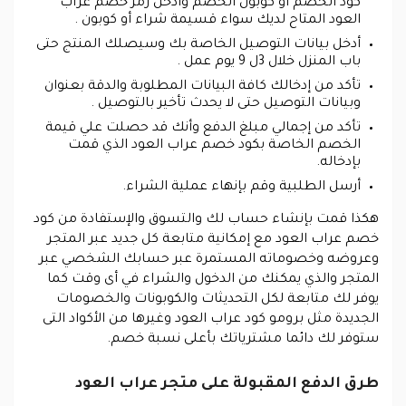
كود الخصم أو كوبون الخصم وأدخل رمز خصم عراب
العود المتاح لديك سواء قسيمة شراء أو كوبون .
أدخل بيانات التوصيل الخاصة بك وسيصلك المنتج حتى
باب المنزل خلال 3ل 9 يوم عمل .
تأكد من إدخالك كافة البيانات المطلوبة والدقة بعنوان
وبيانات التوصيل حتى لا يحدث تأخير بالتوصيل .
تأكد من إجمالي مبلغ الدفع وأنك قد حصلت علي قيمة
الخصم الخاصة بكود خصم عراب العود الذي قمت
بإدخاله.
أرسل الطلبية وقم بإنهاء عملية الشراء.
هكذا قمت بإنشاء حساب لك والتسوق والإستفادة من كود
خصم عراب العود مع إمكانية متابعة كل جديد عبر المتجر
وعروضه وخصوماته المستمرة عبر حسابك الشخصي عبر
المتجر والذي يمكنك من الدخول والشراء في أى وقت كما
يوفر لك متابعة لكل التحديثات والكوبونات والخصومات
الجديدة مثل برومو كود عراب العود وغيرها من الأكواد التى
ستوفر لك دائما مشترياتك بأعلى نسبة خصم.
طرق الدفع المقبولة على متجر عراب العود