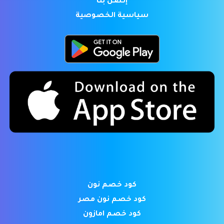
إتصل بنا
سياسية الخصوصية
كود خصم نون
كود خصم نون مصر
كود خصم امازون