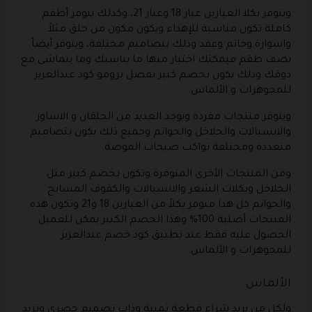
ويتوفر بكلا العيارين عيار 18 وعيار 21، وكذلك يتوفر أطقم
كاملة تكون مناسبة للإهداء ويكون مكون من حلق مثلاً
واسوارة وخاتم وعقد وذلك بتصاميم مختلفة، ويتوفر أيضاً
نصف طقم فيمكنك اختيار منها ما يناسبك وما يتماشى مع
ذوقك وذلك يكون بخصم كبير بفضل برومو كود عبدالعزيز
للمجوهرات و الألماس.
ويتوفر منتجات مفردة ويوجد العديد من الحلقان و الاساور
والانسيالات والخلاخل والخواتم وجميع ذلك يكون بتصاميم
متعددة ومختلفة تواكب صيحات الموضة.
ومن المنتجات الأخرى المتوفرة وتكون بخصم كبير مثل
الخلاخل وبكلات الشعر والانسيالات والكفوف المسابح
والخواتم كل هذا متوفر بكلاً من العيارين 18 و21 وتكون هذه
المنتجات أصلية 100% وهذا الخصم الكبير يمكن للعميل
الحصول عليه فقط عند تطبيق كود خصم عبدالعزيز
للمجوهرات و الألماس.
الألماس
ولكل من يريد شراء قطعة ثمينة وذات تصميم حصري وتريد