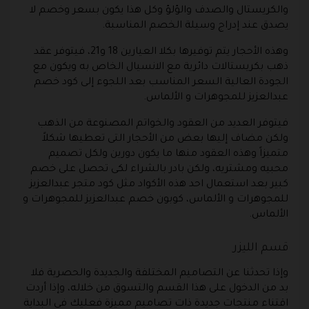
والكريستال والصدف والؤلؤ وكل هذا يكون بسعر وخصم لا
يصدق عند إدراج وسيلة الخصم المناسبة.
وهذه الأحجار يتم توفيرها بكلا العيارين 18 و21، فيتوفر عقد
ذهب بكريستالات دائرية مع الانسيال الخاص به ويكون مع
الجودة العالية السعر المناسب بعد اللجوء إلى كود خصم
عبدالعزيز للمجوهرات و الألماس.
فيتوفر العديد من العقود والخواتم المصنوعة من الذهب
ولكن مضاف إليها بعض من الأحجار التى تعطيها شكلاً
متميزاً وهذه العقود منها ما يكون دورين ولكل تصميم
محبيه ومشتريه، ولكن بادر بالشراء لكى تحصل على خصم
كبير بعد استعمال احد هذه الأكواد مثل كود متجر عبدالعزيز
للمجوهرات و الألماس، كوبون خصم عبدالعزيز للمجوهرات و
الألماس.
قسم الليزر
وإذا تحدثنا عن التصاميم المختلفة والجديدة والحصرية فلا
بد من الدخول على هذا القسم والتسوق من خلاله، وإذا أردت
اقتناء منتجات جديدة ذات تصاميم مميزة فعليك في البداية