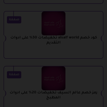
صفقة
كود خصم alsaif world تخفيضات 30% على ادوات
التقديم
صفقة
رمز خصم عالم السيف تخفيضات 20% على ادوات
المطبخ