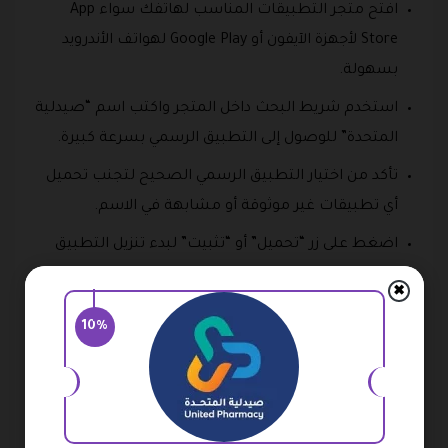
افتح متجر التطبيقات المناسب لهاتفك سواء App
Store لأجهزة الآيفون أو Google Play لهواتف الأندرويد
بسهولة.
استخدم شريط البحث داخل المتجر واكتب اسم “صيدلية
المتحدة” للوصول إلى التطبيق الرسمي بسرعة كبيرة.
تأكد من اختيار التطبيق الرسمي الصحيح لتجنب تحميل
أي تطبيقات غير موثوقة أو مشابهة في الاسم.
اضغط على زر “تحميل” أو “تثبيت” لبدء تنزيل التطبيق
على هاتفك خلال دقائق بسيطة فقط.
✖
انتظر حتى تكتمل عملية التحميل والتثبيت بشكل كامل
10%
قبل فتح التطبيق واستخدامه لأول مرة بسهولة.
بعد تثبيت التطبيق، قم بفتحه وابدأ في إنشاء حساب
جديد أو تسجيل الدخول إلى حسابك الحالي مباشرة.