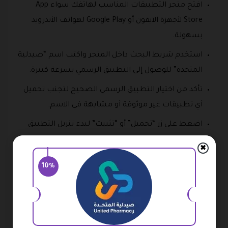
افتح متجر التطبيقات المناسب لهاتفك سواء App
Store لأجهزة الآيفون أو Google Play لهواتف الأندرويد
بسهولة.
استخدم شريط البحث داخل المتجر واكتب اسم “صيدلية
المتحدة” للوصول إلى التطبيق الرسمي بسرعة كبيرة.
تأكد من اختيار التطبيق الرسمي الصحيح لتجنب تحميل
أي تطبيقات غير موثوقة أو مشابهة في الاسم.
اضغط على زر “تحميل” أو “تثبيت” لبدء تنزيل التطبيق
على هاتفك خلال دقائق بسيطة فقط.
✖
انتظر حتى تكتمل عملية التحميل والتثبيت بشكل كامل
10%
قبل فتح التطبيق واستخدامه لأول مرة بسهولة.
بعد تثبيت التطبيق، قم بفتحه وابدأ في إنشاء حساب
جديد أو تسجيل الدخول إلى حسابك الحالي مباشرة.