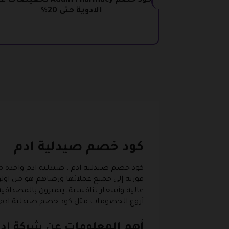
كود خصم Adam Pharmacy تخفيضات
الادوية حتى 20%
كود خصم صيدلية ادم
كود خصم صيدلية ادم ،
صيدلية ادم واحدة 
فورية إلى جميع عملائها ورضاهم هو من اولوي
عالية وأسعار تنافسية، يتميزون بالمصداق
أروع الخصومات مثل كود خصم صيدلية ادم ال
أهم المعلومات عن شركة اد