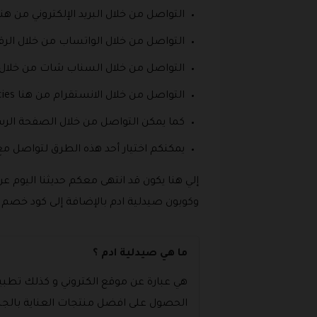
التواصل من خلال البريد الإلكتروني من هن
التواصل من خلال الواتساب من خلال الرقم التالي +966
التواصل من خلال السناب شات من خلال هذا الرابط .com/add/adampharmacies
التواصل من خلال الانستقرام من هنا https://www.instagram.com/Adampharmacies.
كما يمكن التواصل من خلال الصفحة الرسمية على للمتجر عل
يمكنكم اختيار أحد هذه الطرق لتواصل م
إلي هنا يكون قد انتهى معكم حديثنا اليوم
وكوبون صيدلية ادم بالإضافة إلى كود خصم Adam Pharmacy نرجو أن تكونوا قد استمتعتم معنا بهذا المقال.
ما هي صيدلية ادم ؟
هي عبارة عن موقع الكتروني و كذلك تطبيق
الحصول على افضل منتجات العناية بالجس