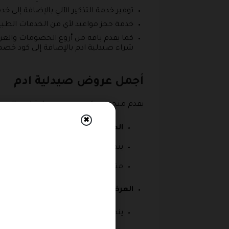
توفير خدمة التذكير الآلي بالإضافة إلى خد
خدمة حجز مواعيد لأي من الخدمات الطبية
كما يقدم باقة من أروع الخصومات والع
شراء صيدلية ادم بالإضافة إلى كود خصم Adam Pharmacy
أجمل عروض صيدلية ادم
يقدم متجر ادم كود خصم صيدلية ادم بالإضاف
✖
العرض الأول
: جهاز بخار محمول يعرف
ينطبق عليه كود خصم صيدلية ادم ويتكون من 2 من القناعات واحد للكبار والآخر للأطفال بالإضافة إلى 
متوفر بخصم 15٪ ويبلغ سعره حوالي 306 ريال سعودي وكان قبل الخصم بحوالي 360.00 ريال سعودي.
العرض الثاني:
أمبولات
بالصبار
مخصصة للشعر 
ينطبق على هذا العرض كود خصم صيدلية ادم بالإضافة إلى 20