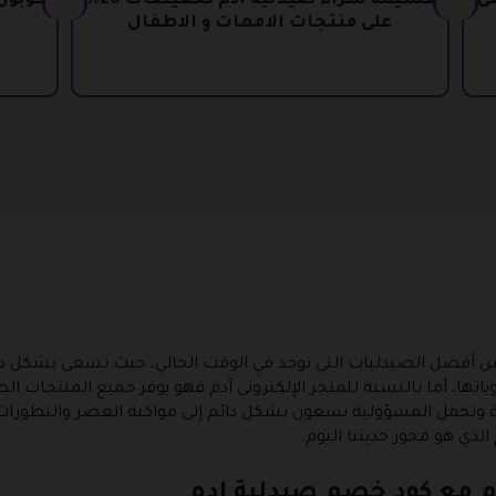
 على
قسيمة شراء صيدلية ادم تخفيضات 20%
كوبون
على منتجات الامهات و الاطفال
من أفضل الصيدليات التي توجد في الوقت الحالي، حيث تسعى بشكل د
اتها، أما بالنسبة للمتجر الإلكتروني آدم فهو يوفر جميع المنتجات ال
ية وتحمل المسؤولية يسعون بشكل دائم إلى مواكبة العصر والتطورا
ذي هو محور حديثنا اليوم.
م مع كود خصم صيدلية ادم