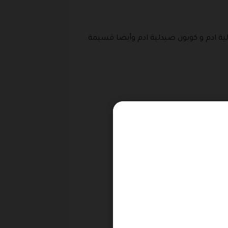
ة ادم و كوبون صيدلية ادم وأيضا قسيمة
فس.