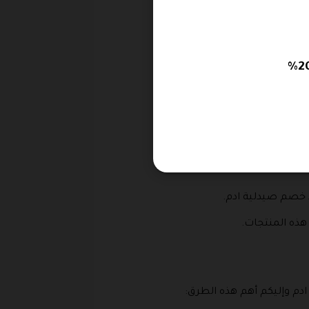
 غير معهودة.
5 مل.
دم وإليكم أهم هذه الطرق: