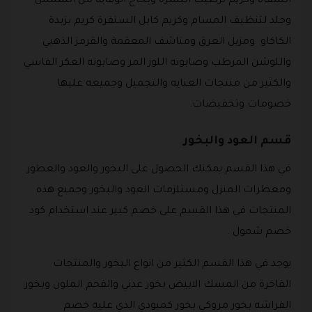
الشفاه وكريم ترطيب البشره وبخاخ الوقاية من الشمس
وجلد لتنظيف المسام وكريم كابل السنفرة كريم بزبدة
الكاكاو ومزيل العرق ومناشف المعقمة والقرمز الذهبي
واللوشن المرطب وصابونه اللوز المر وصابونه العكر الفاسي
والكثير من منتجات العنايه والتجميل وجميعه عليها
خصومات وتخفيضات.
قسم العود والبخور
في هذا القسم يمكنك الحصول على البخور والعود والعطور
ومعطرات المنزل ومستلزمات العود والبخور وجميع هذه
المنتجات في هذا القسم على خصم كبير عند استخدام كود
خصم شمول .
يوجد في هذا القسم الكثير من انواع البخور والمنتجات
الفاخرة من المسك الابيض بخور عدني والفحم الملون وبخور
الفراشه بخور مروكي بخور كمبودي الذي عليه خصم