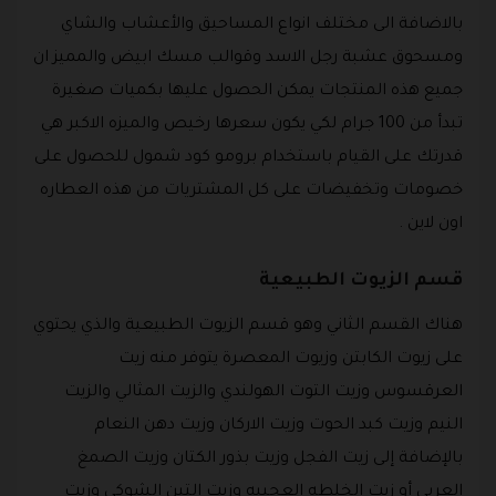
بالاضافة الى مختلف انواع المساحيق والأعشاب والشاي
ومسحوق عشبة رجل الاسد وقوالب مسك ابيض والمميز ان
جميع هذه المنتجات يمكن الحصول عليها بكميات صغيرة
تبدأ من 100 جرام لكي يكون سعرها رخيص والميزه الاكبر هي
قدرتك على القيام باستخدام برومو كود شمول للحصول على
خصومات وتخفيضات على كل المشتريات من هذه العطاره
اون لاين .
قسم الزيوت الطبيعية
هناك القسم الثاني وهو قسم الزيوت الطبيعية والذي يحتوي
على زيوت الكابتن وزيوت المعصرة يتوفر منه زيت
العرقسوس وزيت التوت الهولندي والزيت المثالي والزيت
النيم وزيت كبد الحوت وزيت الاركان وزيت دهن النعام
بالإضافة إلى زيت الفجل وزيت بذور الكتان وزيت الصمغ
العربي أو زيت الخلطه العجيبه وزيت التين الشوكي وزيت