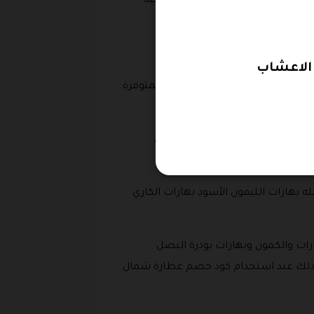
 على برطمان زجاجي 1 لتر فارغ و هذا عرض باستخدام كود خصم شمول من أجل وضع فيه
المنزل من ابرز انواع البهارات المتوفرة
 وبهارات الحجر العضوي الذي يأتي
شراء شمول .
بهارات الليمون الأسود بهارات الكاري
رات والكمون وبهارات بودرة البصل
ض وذلك عند استخدام كود خصم عطارة شمال