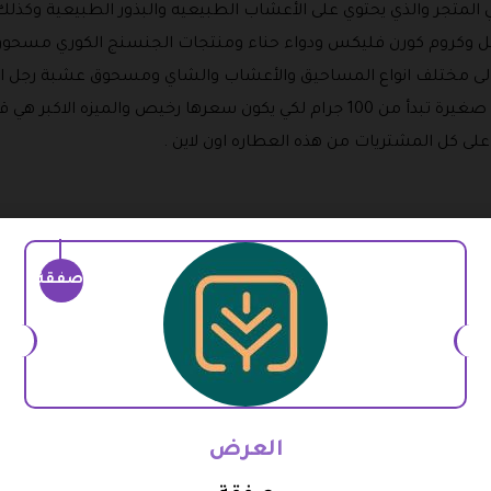
 المتجر والذي يحتوي على الأعشاب الطبيعيه والبذور الطبيعية وكذ
لفل وكروم كورن فليكس ودواء حناء ومنتجات الجنسنج الكوري مسحوق ا
 الى مختلف انواع المساحيق والأعشاب والشاي ومسحوق عشبة رجل 
هذه المنتجات يمكن الحصول عليها بكميات صغيرة تبدأ من 100 جرام لكي يكون سعرها 
كل المشتريات من هذه العطاره اون لاين .
ية والذي يحتوي على زيوت الكابتن وزيوت المعصرة يتوفر منه زيت ال
لاركان وزيت دهن النعام بالإضافة إلى زيت الفجل وزيت بذور الكتان وزي
صفقة
 ويمكنك استخدام كود خصم عطاره شمول اون لاين للحصول على خص
ء شمول .
لزنجاب وزيت البابا وينج وزيت البرتقال وزيت الزعتر وزيت الافوكادو وز
العرض
والغار وزيت الثوم والجوجوبا وزيد الشاي الاخضر و المشمش وزيت الج