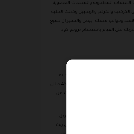
لك الاعشاب المطحونه والمنتجات العضوية
لكركديه والكركم والزنجبيل وكذلك الحلبة
الاسد وقوالب مسك ابيض والمميز ان جميع
رخيص والميزه الاكبر هي قدرتك على القيام باستخدام برومو كود
عرقسوس وزيت التوت الهولندي والزيت
ت الصمغ العربي أو زيت الخلطه العجيبه
وزيت التين الشوكي وزيت الكركم والمميز ان جميع هذه المنتجات تأتي منها ما هو باحجام صغيره بحجم 30 مل ومنها ما يأتي بأحجام كبيرة تصل الى 450 مللي
ومات وتخفيضات على كل المشتريات من
يت الليمون وزيت حب الرشاد وزيت الخردل
وز الهندي والعرقسوس بالإضافة إلى زيت