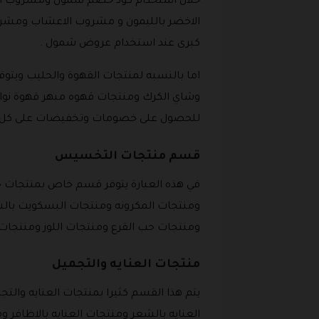
خلال استخدام كود خصم شمول ومشروب ال
الاخضر بالليمون و مشروب الاعشاب ومشروب
كبرى عند استخدام عروض شمول .
اما بالنسبه لمنتجات القهوة والحليب ويتوفر
وشاي الكرك ومنتجات قهوه مبهر قهوة نواة 
للحصول على خصومات وتخفيضات على كل هذه
قسم منتجات التخسيس
في هذه العبارة يتوفر قسم خاص بمنتجات حمي
ومنتجات المكرونه ومنتجات البسكويت بالشو
ومنتجات حب القرع ومنتجات اللوز ومنتجات 
منتجات العنايه والتجميل
يتم هذا القسم كثيرا بمنتجات العنايه وال
العنايه بالشعر ومنتجات العنايه بالاظافر و