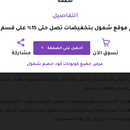
الكافور الطبيعي والورد التركي وزيت الأرغان مع إمكانية الحصول
صفقة
يث القيمة السعرية عند استخدام رمز خصم شمول .
التفاصيل
ع شمول بتخفيضات تصل حتى 15% على قسم الاعشاب
 البهارات التي يمكن القيام بشرائها والحصول عليها بتوصيل حتى باب 
 والروبيان والمعمول والثوم والشاورما وماجي احمر والرز البخاري .
أحصل علي الصفقة
تسوق الآن
مشاركة
ا منها بهارات البطاطس وبهارات فلفل الاحمر و بهارات ماجي الخضار
عرض جميع كوبونات كود خصم شمول
الأبيض و بهارات ثوم ذكر وجميعها على خصم عند استخدام قسيمة 
لماجي الأبيض بازار اللحم دقه الاكل بهارات المضغوط بهارات مشكله 
 مشوي وبهارات زنجبيل.
ارات الكبسه السعوديه ومهارات الفلفل الاسود وبهارات الكزبرة وكبا
لبهارات المندي وحبة البركة والكزبرة ومسحوق الكركم والبصل الأبي
تخفيضات كبرى على كل هذه المشتريات .