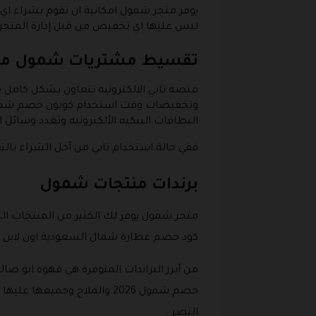
ليس عليها اي تخفيض من قبل إدارة المتجر و
تقسيط مشتريات شمول من 
منصة تابي الالكترونيه تتعاون بشكل كام
وتخفيضات وقت استخدام كوبون خصم شمول و
البطاقات البنكيه الألكترونيه وتعدد وسائل ا
ففي حالة استخدام تابي من أجل الشراء بالت
برندات منتجات شمول
متجر شمول يوفر لك الكثير من المنتجات ال
كود خصم عطارة شمال السعودية اون لاين .
من أبرز البراندات المتوفرة هي قهوه ابو 
خصم شمول 2026 والملاح وج
النصر .