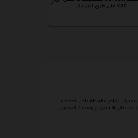
كود خصم Shmoool بتخفيضات تصل الى
20% على طرق السداد
جر شمول الخاص بالعطار داخل المملكه
الاستبدال والاسترجاع ويمكنك الحصول