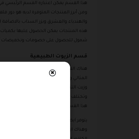
هذا القسم يمكن اعتباره القسم الرئيسي في
ومن أبرز المنتجات المتوفرة لديه هو دور ف
والهندباء والعشرق وبزر السذاب بالاضافة
شمول للحصول على خصومات وتخفيضات على 
قسم الزيوت الطبيعية
هناك القسم الثاني وهو قسم الزيوت الطبيع
✖
المثالي والزيت النيم وزيت كبد الحوت وزيت ا
وتختلف الاسعار على جميع هذه المنتجات
هذا القسم و ذلك عبر استخدام قسيمة شرا
يتوفر ايضا في هذا القسم زيت الكافور وزيت ا
وهناك ايضا زيت القرفه والعنب وزيت الجزر 