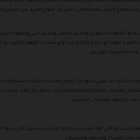
حلبه ومشروب قشر الرمان ومشروب الشمر ومشروب التليو ومشر
 النعناع البلدي بالاضافة الى الكثير من الانواع الاخرى من المش
 منها القهوه السعودي والسكر الابيض والسكر البني والقهوه التركيه
التمر و قهوه ابو صالح والكثير من انواع منتجات القهوة الاخرى مع
 المشتريات اون لاين .
ه الكيتو دايت والتي منها خل التفاح ومنتجات الكيكه بالشوكولاته 
فان ومنتجات القرفة المطحونة ومنتجات دقيق جوز الهند ومنتجات ال
زيت جوز الهند ومنتجات المبشور .
تجميل النسائيه التي لها خصم باستخدام كود خصم شمول والتي منها م
منتجات المساج والتدليك والاسترخاء .