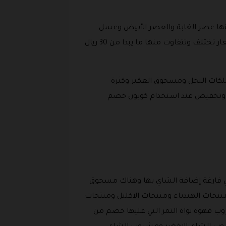
ها عصر الغابة والعصر الأبيض وعسل
البرسيم المصري الذي عليه خصم باستخدام كود خصم شمول وصدر بنجابي والعسل الكشميري والمتناكه والاسعار تختلف وتتفاوت منها ما يبدا من 30 ريال
كات النحل ومسحوق العكبر وكثرة
م وتخفيض عند استخدام كوبون خصم
 فارغة إضافة الشاي بها وهناك مسحوق
نتجات الهندباء ومنتجات الاكليل ومنتجات
قهوة نواة التمر التي عليها خصم من