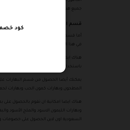
جميع هذه المقتضيات ويمكن تقليلها من ح
قسم البهارات
كود خصم موق
أما قسم البهارات فهو يحتوي على مجموعه من
في هذا القسمه والزنجبيل والتوابل البغداديه
هناك ايضا بهارات أخرى يمكن القيام بشرائه
باستخدام كود خصم شمول وبهارات الفلفل 
يمكنك أيضا الحصول من قسم البهارات على ا
المطحون وبهارات كمون الحب وبهارات لحم
هناك ايضا امكانية ان تقوم بالحصول على به
وبهارات الليمون الاسود والملح الأسود وا
السعودية اون لاين الحصول على خصومات و