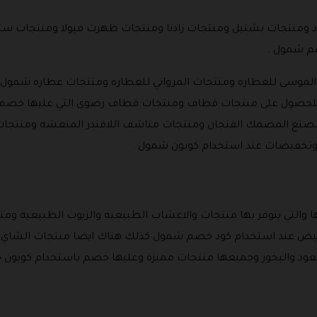
لعود ومنتجات بشتيل ومنتجات زادنا ومنتجات ظهرت فيولا ومنتجات ست
م شمول .
 الموسى للعطاره ومنتجات المرواني للعطاره ومنتجات عطاره شمول ن
ية للحصول على منتجات قطاف ومنتجات قطاف رضوى التي عليها خص
 المصمك الفنجان ومنتجات مناشف اللافندر المنعشه ومنتجات ما
تخفيضات عند استخدام كوبون شمول .
 والتي يتوفر بها منتجات والاعشاب الطبيعيه والزيوت الطبيعيه وم
يض عند استخدام كود خصم شمول كذلك هناك ايضا منتجات الشاي و
 العود والبخور وجميعها منتجات مميزة وعليها خصم باستخدام كوبو