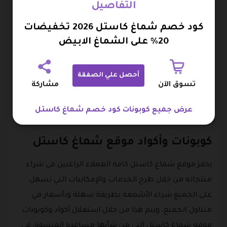
ويعمل كود خصم شماغ كاستل على توفير النقود وقت
التفاصيل
الشراء من الموقع اون لاين، حيث يتم هذا من خلال قيام
كود خصم شماغ كاستل 2026 تخفيضات
العميل بنسخ ولصق الكود داخل صفحة ملخص الطلب،
20% على الشماغ الابيض
مما يمكن المتسوق من شراء أفخر أنواع الأشمغة بأسعار لا
تقبل المنافسة مع كود شماغ كاستل.
أحصل علي الصفقة
لذا يعد كود التوفير من أهم الوسائل التي يتبارى العملاء على
تسوق الآن
مشاركة
الاستفادة منها أثناء تسوق الشماغ المدهش والذي لا مثيل
عرض جميع كوبونات كود خصم شماغ كاستل
له.
كوبونات وأكواد موقع شماغ كاستل
يحفز موقع شماغ كاستل كافة العملاء الراغبين في شراء
منتجاته من خلال طرح الخدمات والإمكانيات التي تسهل
على الجميع شراء الأشمغة بطريقة سهلة وبأسعار في
متناول الجميع، ويتم هذا من خلال استغلال أكواد وكوبونات
موقع شماغ كاستل التي من شأنها مساعدة المتسوق في