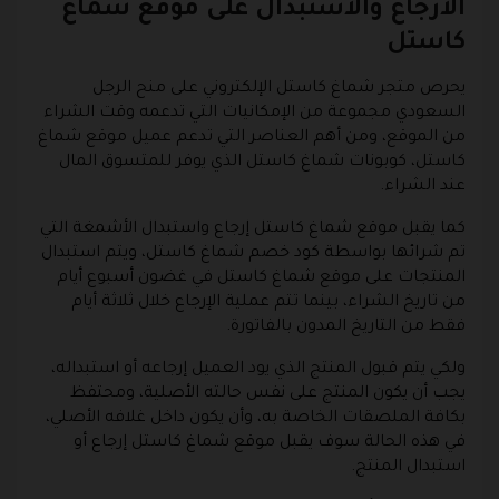
الارجاع والاستبدال على موقع شماغ
كاستل
يحرص متجر شماغ كاستل الإلكتروني على منح الرجل
السعودي مجموعة من الإمكانيات التي تدعمه وقت الشراء
من الموقع، ومن أهم العناصر التي تدعم عميل موقع شماغ
كاستل، كوبونات شماغ كاستل الذي يوفر للمتسوق المال
عند الشراء.
كما يقبل موقع شماغ كاستل إرجاع واستبدال الأشمغة التي
تم شرائها بواسطة كود خصم شماغ كاستل، ويتم استبدال
المنتجات على موقع شماغ كاستل في غضون أسبوع أيام
من تاريخ الشراء، بينما تتم عملية الإرجاع خلال ثلاثة أيام
فقط من التاريخ المدون بالفاتورة.
ولكي يتم قبول المنتج الذي يود العميل إرجاعه أو استبداله،
يجب أن يكون المنتج على نفس حالته الأصلية، ومحتفظ
بكافة الملصقات الخاصة به، وأن يكون داخل غلافه الأصلي،
في هذه الحالة سوف يقبل موقع شماغ كاستل إرجاع أو
استبدال المنتج.