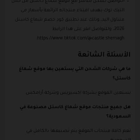
التواصل بشكل مباشر مع موقع شماغ كاستل من خلال
التيك توك بهدف اقتناء منتجاته الرائعة بأسعار في
متناول اليد، وذلك عند تطبيق كود خصم شماغ كاستل
2026، وللتواصل انقر على هذا الرابط
https://www.tiktok.com/@castle.shemagh.
الأسئلة الشائعة
ما هي شركات الشحن التي يستعين بها موقع شماغ
كاستل؟
يستعين الموقع بشركة اكسبريس وشركة أرامكس.
هل جميع منتجات موقع شماغ كاستل مصنوعة في
السعودية؟
نعم كافة منتجات الموقع يتم تصنيعها بالكامل في