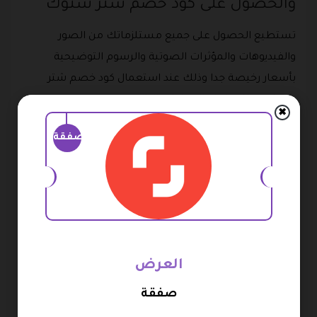
والحصول على كود خصم شتر ستوك
تستطيع الحصول على جميع مستلزماتك من الصور
والفيديوهات والمؤثرات الصوتية والرسوم التوضيحية
بأسعار رخيصة جدا وذلك عند استعمال كود خصم شتر
ستوك، وذلك بإتباع الخطوات التالية وهي:
✖
قم بالدخول إلى موقع شتر ستوك.
صفقة
بعد ذلك قم بتصفح جميع أقسام المتجر.
قم باختيار القسم الذي ترغب في الشراء منه.
بعد ذلك قم باختيار المحتوى الذي تريده ثم اضغط على زر
أضف إلى سلة المشتريات.
عقب الانتهاء من شراء جميع الخدمات التي تحتاج إليها
العرض
قم بالذهاب إلى عربة التسوق.
صفقة
الخطوة التالية سوف يتطلب منك الموقع تسجيل