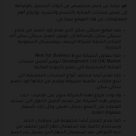
هو عبارة عن متجر متخصص في أدوات التجميل بالإضافة
إلى بعض منتجات العناية بالجسم والبشرة، وإليكم أهم
المعلومات عن هذا الموقع فيما يلي:
يعد موقع سيلكي سكن الذي يقدم كود خصم من متجر
سيلكي سكن بالإضافة إلى كوبون خصم سيلكي سكن أحد
المتاجر التابعة لشركة كرييتف بروفيشنال السعودية
التجارية.
كما تتعاون الشركة مع Next for Business &
Development Ltd (UK Market لتوفير أفضل منتجات
العناية الشخصية التي تتميز بالجودة العالية.
كما تقدم أيضا مختلف أنواع المنتجات التجميلية التي
تتبع ماركات عالمية معروفة ويقدم من خلالها كود خصم
سلكي سكن.
ولا يوجد فروع لهذه الشركة سوى على الإنترنت، حيث
تحرص هذه الشركة على تقديم أفضل الحلول التي تساعد
العملاء على التمتع بجمال حقيقي وكل ذلك بأسعار
معقولة للغاية.
كما يقدم المتجر أيضا مجموعة من مرطبات الجلد
وتستخدم خاصة بعد استعمال جهاز الليزر لتخفف من
حدة الأعراض بعد استعمال الجهاز الذي يشمل رمز خصم