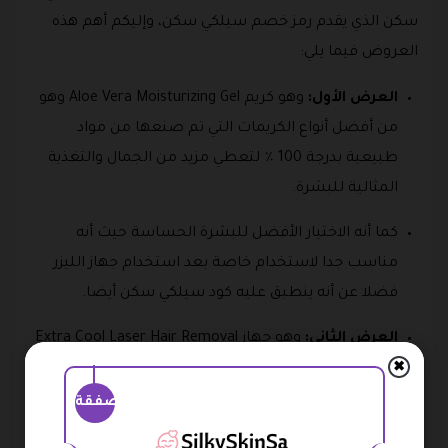
سكن الذي يقدم رمز خصم سيلكي سكن، وإليكم أهم هذه
العروض فيما يلي:
العرض الأول:
وهو كريم Aloe Vera Moisturizing Gel وهو
من أفضل أنواع الكريمات التي تم صنعها من مواد
طبيعية بدرجة 100 ٪ لتعطي مزيد من الجمال والتغذية
المثالية للبشرة.
كما أنه الاختيار الأفضل للبشرة الحساسة حيث أنه
مناسب جدا لاستخدام خاصة بعد استخدام جهاز الليزر
فضلا عن أنه ينطبق عليه كود سيلكي سكن أيضا.
العرض الثاني:
وهو جهاز Extra Cool Laser Hair Removal
المميز الذي يوفره متجر سيلكي سكن بسعر أكثر من رائع
✖
بالإضافة إلى حصول العملاء على كود خصم Silky Skin.
صفقة
وهذا الجهاز يقدم العديد من الخدمات المميزة ومنها إزالة