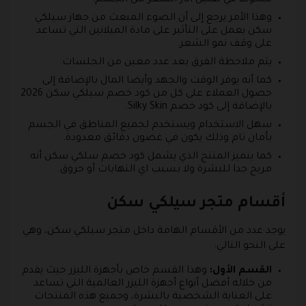
ملحوظ في تقليل آثار الشعر من الجسم.
وهذا الأمر يرجع إلى أن الضوء المبعث من جهاز سيلكي
سكن يعمل على التأثير على مادة الميلانين التي تساعد
على وقف نمو الشعر.
يتم ملاحظة الفرق بعد عدد معين من الجلسات.
كما أنه يوفر الوقت والجهد وأيضا المال بالإضافة إلى
حصول العملاء على كل من كود خصم سيلكي سكن 2026
بالإضافة إلى كود خصم Silky Skin.
سهل الاستخدام ويستخدم لجميع المناطق في الجسم
بأمان تام وذلك يكون في غضون دقائق معدودة.
كما يتميز المنتج الذي يشمل كود خصم سلكي سكن أنه
مريح جدا للبشرة ولا بسبب اي التهابات أو حروق.
أقسام متجر سيلكي سكن
يوجد عدد من الأقسام الهامة داخل متجر سيلكي سكن، وهي
على النحو التالي:
القسم الأول:
وهذا القسم خاص بأجهزة الليزر حيث يقدم
من خلاله أفضل أنواع أجهزة الليزر العالمية التي تساعد
على العناية الشخصية بالبشرة، وجميع هذه المنتجات