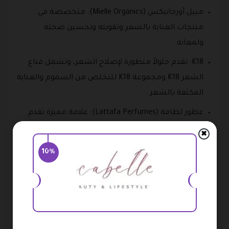
مييل أورجانيكس (Mielle Organics): متخصصة في
منتجات العناية بالشعر وتقويته وتحسين صحته
ولمعانه.
K18: تقدم حلولاً متطورة لإصلاح الشعر، وتشمل قناع
الشعر K18 ومجموعة K18 للتخلص من السموم والعناية
المكثفة بالشعر.
عطور لطافة (Lattafa Perfumes): علامة مميزة تقدم
مجموعة متنوعة من العطور المناسبة لمختلف الأذواق.
✖
سول دي جينيرو (Sol de Janeiro): تشتهر بمنتجات العناية
10%
بالجسم والعطور المستوحاة من الأجواء البرازيلية.
الدكتورة ألثيا (Dr. Althea): علامة كورية تقدم منتجات
متطورة للعناية بالبشرة وترطيبها.
اختيار باولا (Paula’s Choice): توفر منتجات عالية الجودة