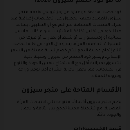
ما هو كود خصم سيزون 2026؟
كود خصم Season هو عبارة عن رمز ترويجي يقدمه متجر
سيزون للعملاء بهدف الحصول على تخفيضات إضافية عند
شراء المنتجات المختلفة عبر الموقع أو التطبيق، يساعد
هذا الكود في تقليل تكلفة المشتريات سواء كانت ملابس
نسائية أو إكسسوارات أو شنط أو نظارات أو غيرها من
المنتجات الخاصة بالمرأة، يتم إدخال الكود في خانة الخصم
أثناء إتمام عملية الدفع ليتم خصم نسبة معينة من السعر
الإجمالي، ويعتبر كود الخصم من سيزون وسيلة ذكية
للتسوق بميزانية أقل مع الاستمتاع بنفس الجودة والتنوع
في المنتجات، مما يجعل تجربة الشراء أكثر توفير وراحة
ومرونة للعملاء.
الأقسام المتاحة على متجر سيزون
يضم متجر سيزون أقسامًا متنوعة تلبي احتياجات المرأة
العصرية، مع تشكيلة مميزة تجمع بين الأناقة والجمال
والجودة دائمًا.
قسم الاكسسوارات