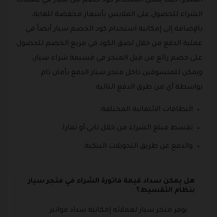
المتجر، حيث يمكن استخدام كود خصم من سيار في عمليات
الشراء للحصول على الملابس بأسعار مخفضة للغاية،
بالإضافة إلى إمكانية استخدام كود الخصم سيار أيضاً في
عملية الدفع من خلال لصق الكود في مربع الخصم للحصول
على خصم رائع من قبل المتجر في قسيمة شراء سيار،
ويمكن للمتسوقين داخل متجر سيار الدفع بأمان تام
بواسطة أي من طرق الدفع التالية:
البطاقات الائتمانية المختلفة.
تقسط مبلغ الشراء من خلال تابي أو تمارا.
والدفع عن طريق التحويلات البنكية.
هل يمكن سداد قيمة فاتورة الشراء في متجر سيار
بنظام التقسيط؟
يوفر متجر سيار لعملائه إمكانية سداد فواتير