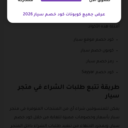
تسوق الآن
مشاركة
المصنوعة من أجود أنواع الأقمشة يأسعار خيالية بالإضافة
إلى التخفيضات الاستثنائية التي يحصل عليها الزبائن عند
عرض جميع كوبونات كود خصم سيار 2026
استخدام أحد هذه الأكواد في تكملة إجراءات الدفع، ومن
أمثلة هذه الأكواد:
كود خصم موقع سيار.
كوبون خصم سيار.
رمز خصم سيار.
كود خصم Sayyar.
طريقة تتبع طلبات الشراء في متجر
سيار
يمكن للمتسوقين شراء أي من المنتجات المتوفرة في متجر
سيار بأسعار وخصومات مميزة للغاية من خلال كود خصم
سيار، وبمجرد الانتهاء من تنفيذ طلبات الشراء داخل المتجر