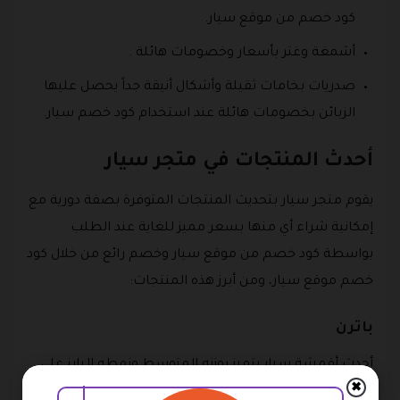
كود خصم من موقع سيار.
أشمغة وغتر بأسعار وخصومات هائلة .
صدريات بخامات ثقيلة وأشكال أنيقة جداً يحصل عليها
الزبائن بخصومات هائلة عند استخدام كود خصم سيار.
أحدث المنتجات في متجر سيار
يقوم متجر سيار بتحديث المنتجات المتوفرة بصفة دورية مع
إمكانية شراء أي منها بسعر مميز للغاية عند الطلب
بواسطة كود خصم من موقع سيار وخصم رائع من خلال كود
خصم موقع سيار، ومن أبرز هذه المنتجات:
باترن
أحدث أقمشة سيار يتميز بوزنه المتوسط ونمطه البارز على
✖
هيئة خطوط طويلة مائلة ويتوفر على المتجر بسعر خيالي